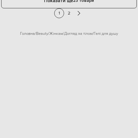
Показати ще
23 товари
1
2
Головна
Beauty
Жінкам
Догляд за тілом
Гелі для душу