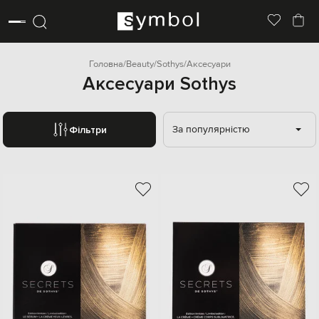
Головна
Beauty
Sothys
Аксесуари
Аксесуари Sothys
За популярністю
Фільтри