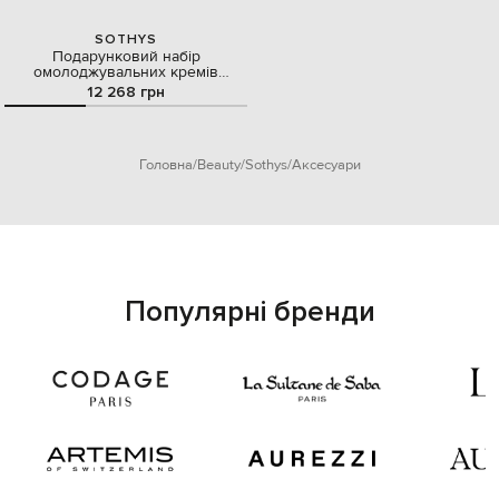
SOTHYS
Подарунковий набір
омолоджувальних кремів
SECRETS для обличчя 50 мл та
12 268 грн
контуру очей і губ 15 мл
Головна
Beauty
Sothys
Аксесуари
Популярні бренди