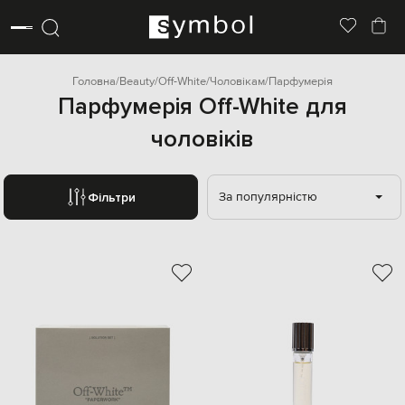
Головна
Beauty
Off-White
Чоловікам
Парфумерія
Парфумерія Off-White для
чоловіків
За популярністю
Фільтри