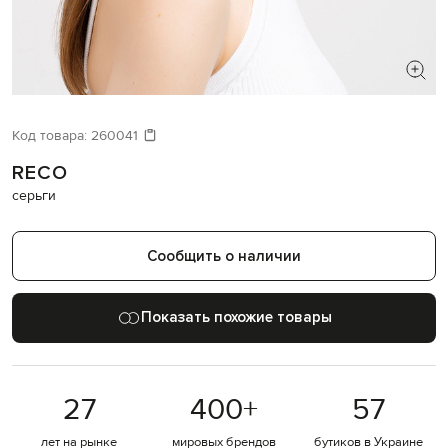
ИЩЕТЕ НОВЫЙ ОБРАЗ?
Давайте подберем что-то еще
Код товара:
260041
RECO
Похожие товары
серьги
Сообщить о наличии
Показать похожие товары
27
400
+
57
лет на рынке
мировых брендов
бутиков в Украине