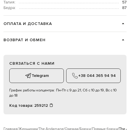
Талия:
57
Бедра:
87
ОПЛАТА И ДОСТАВКА
ВОЗВРАТ И ОБМЕН
СВЯЗАТЬСЯ С НАМИ
Telegram
+38 044 365 94 94
График работы колцентра:
Пн-Пт с 9 до 21, Сб с 10 до 19, Вс с 10
до 18
Код товара:
259212
Главная
Женщинам
The Andamane
Одежда
Брюки
Прямые брюки
The A