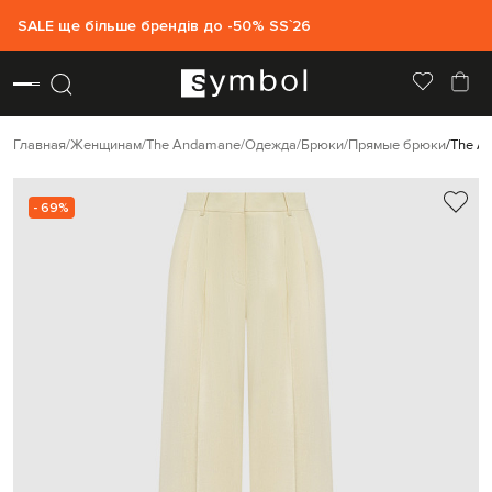
SALE ще більше брендів до -50% SS`26
Главная
Женщинам
The Andamane
Одежда
Брюки
Прямые брюки
The A
- 69%