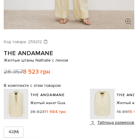
ИЩЕТЕ НОВЫЙ ОБРАЗ?
Давайте подберем что-то еще
Код товара:
259212
THE ANDAMANE
Похожие товары
Желтые штаны Nathalie с леном
28 357
8 523 грн
В комплекте с этим товаром
THE ANDAMANE
THE AND
Желтый жакет Guia
Желтый жиле
39 823
11 984 грн
16 891
5 0
Таблица размеров
42(M)