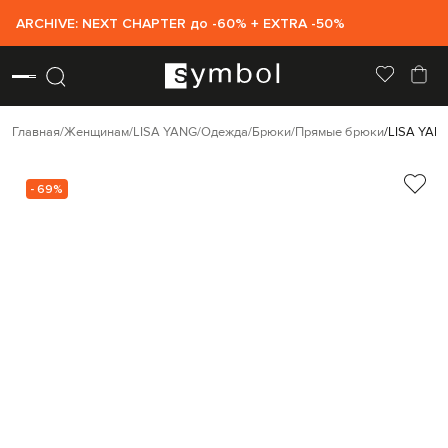
ARCHIVE: NEXT CHAPTER до -60% + EXTRA -50%
Главная
Женщинам
LISA YANG
Одежда
Брюки
Прямые брюки
LISA YAN
- 69%