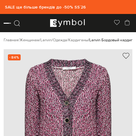
SALE ще більше брендів до -50% SS`26
Главная
Женщинам
Lanvin
Одежда
Кардиганы
Lanvin Бордовый кардига
- 84%