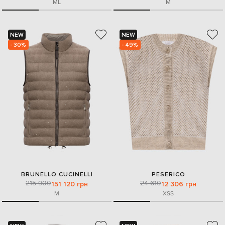
M
L
M
NEW
NEW
- 30%
- 49%
BRUNELLO CUCINELLI
PESERICO
215 900
24 610
151 120 грн
12 306 грн
M
XS
S