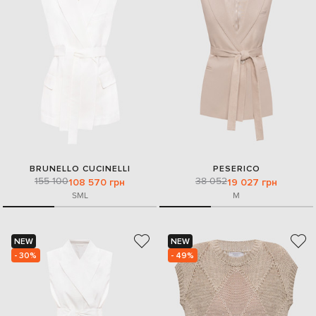
BRUNELLO CUCINELLI
PESERICO
155 100
38 052
108 570 грн
19 027 грн
S
M
L
M
NEW
NEW
- 30%
- 49%