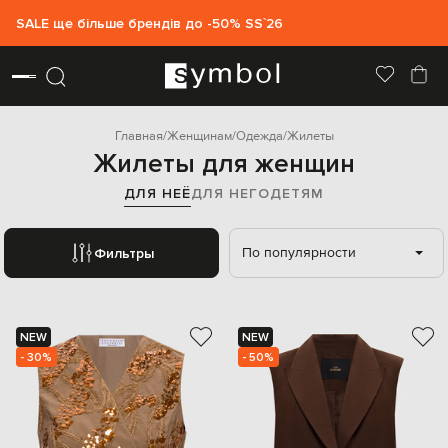
SALE ще більше брендів до -50% SS`26
Главная
Женщинам
Одежда
Жилеты
Жилеты для женщин
ДЛЯ НЕЁ
ДЛЯ НЕГО
ДЕТЯМ
По популярности
Фильтры
NEW
NEW
- 30%
- 50%