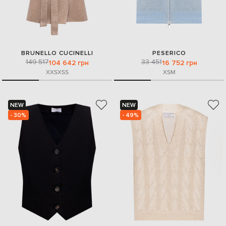
BRUNELLO CUCINELLI
PESERICO
149 517
33 451
104 642 грн
16 752 грн
XXS
XS
S
XS
M
NEW
NEW
- 30%
- 49%