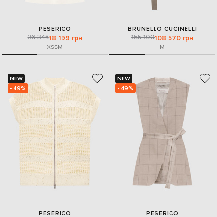
PESERICO
BRUNELLO CUCINELLI
36 346
155 100
18 199 грн
108 570 грн
XS
S
M
M
NEW
NEW
- 49%
- 49%
PESERICO
PESERICO