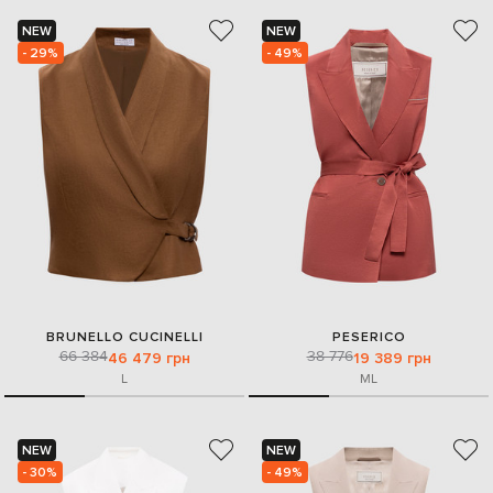
NEW
NEW
- 29%
- 49%
BRUNELLO CUCINELLI
PESERICO
66 384
38 776
46 479 грн
19 389 грн
L
M
L
NEW
NEW
- 30%
- 49%