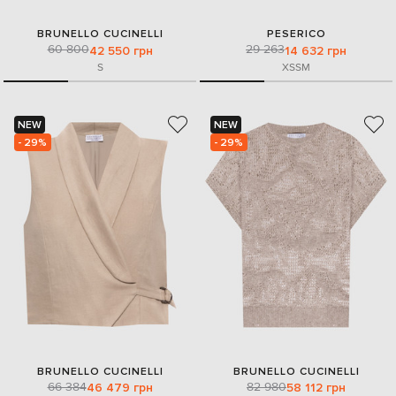
BRUNELLO CUCINELLI
PESERICO
60 800
29 263
42 550 грн
14 632 грн
S
XS
S
M
NEW
NEW
- 29%
- 29%
BRUNELLO CUCINELLI
BRUNELLO CUCINELLI
66 384
82 980
46 479 грн
58 112 грн