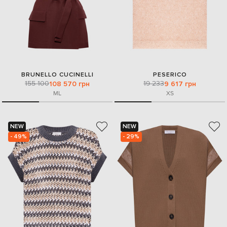
BRUNELLO CUCINELLI
PESERICO
155 100
19 233
108 570 грн
9 617 грн
M
L
XS
NEW
NEW
- 49%
- 29%