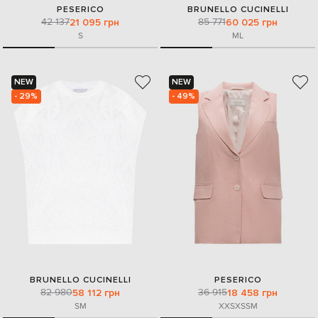
PESERICO
BRUNELLO CUCINELLI
42 137
85 771
21 095 грн
60 025 грн
S
M
L
NEW
NEW
- 29%
- 49%
BRUNELLO CUCINELLI
PESERICO
82 980
36 915
58 112 грн
18 458 грн
S
M
XXS
XS
S
M