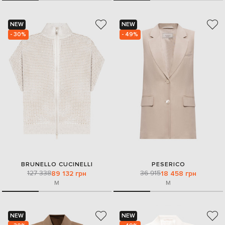
NEW
NEW
- 30%
- 49%
BRUNELLO CUCINELLI
PESERICO
127 338
36 915
89 132 грн
18 458 грн
M
M
NEW
NEW