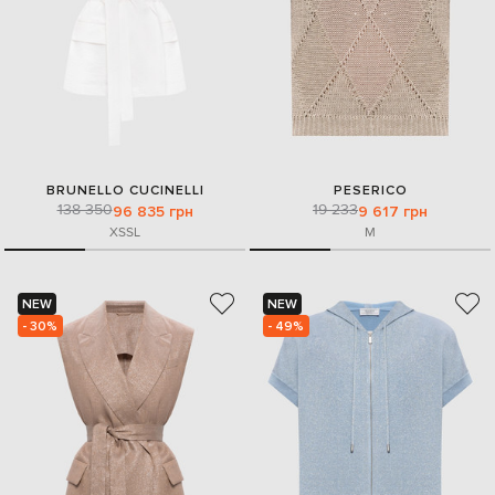
BRUNELLO CUCINELLI
PESERICO
138 350
19 233
96 835 грн
9 617 грн
XS
S
L
M
NEW
NEW
- 30%
- 49%