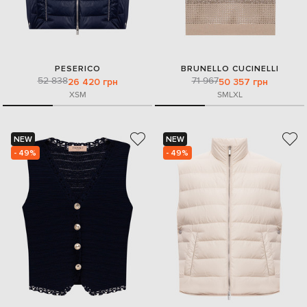
PESERICO
BRUNELLO CUCINELLI
52 838
71 967
26 420 грн
50 357 грн
XS
M
S
M
L
XL
NEW
NEW
- 49%
- 49%