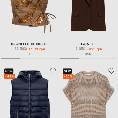
BRUNELLO CUCINELLI
TWINSET
88 563
13 650
61 989 грн
6 825 грн
L
XS
M
NEW
NEW
- 49%
- 30%