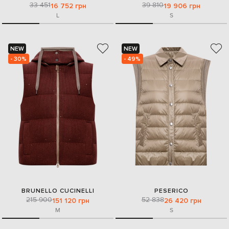
33 451
39 810
16 752 грн
19 906 грн
L
S
NEW
NEW
- 30%
- 49%
BRUNELLO CUCINELLI
PESERICO
215 900
52 838
151 120 грн
26 420 грн
M
S