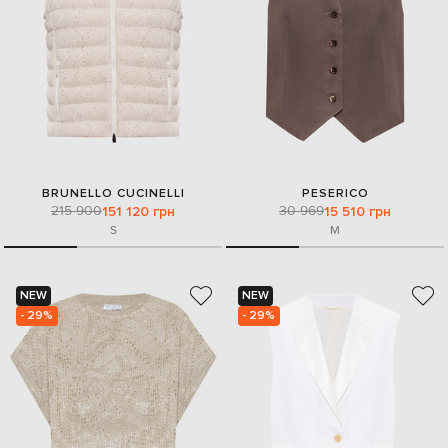
BRUNELLO CUCINELLI
PESERICO
215 900
30 969
151 120 грн
15 510 грн
S
M
NEW
NEW
- 29%
- 29%