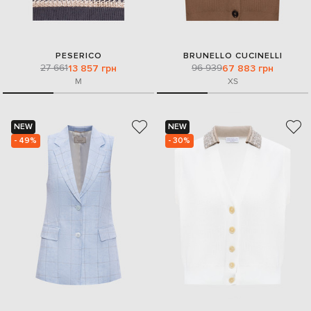
PESERICO
BRUNELLO CUCINELLI
27 661
96 939
13 857 грн
67 883 грн
M
XS
NEW
NEW
- 49%
- 30%