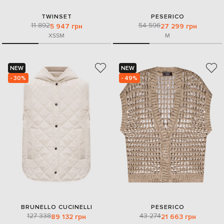
TWINSET
PESERICO
11 892
54 596
5 947 грн
27 299 грн
XS
S
M
M
NEW
NEW
- 30%
- 49%
BRUNELLO CUCINELLI
PESERICO
127 338
43 274
89 132 грн
21 663 грн