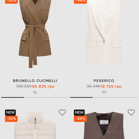
- 30%
- 49%
BRUNELLO CUCINELLI
PESERICO
138 350
36 346
96 835 грн
18 199 грн
S
L
XS
NEW
NEW
- 30%
- 49%