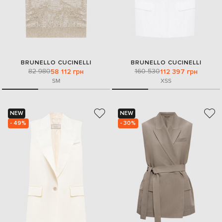
BRUNELLO CUCINELLI
BRUNELLO CUCINELLI
82 980
160 530
58 112 грн
112 397 грн
S
M
XS
S
NEW
NEW
- 49%
- 30%