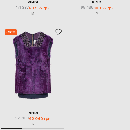
RINDI
RINDI
171 387
95 439
68 555 грн
38 156 грн
M
M
- 60%
RINDI
155 100
62 040 грн
S