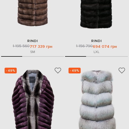
RINDI
RINDI
1 195 560
1 156 790
717 339 грн
694 074 грн
S
M
L
XL
- 49%
- 49%