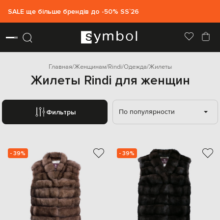
SALE ще більше брендів до -50% SS`26
Главная
Женщинам
Rindi
Одежда
Жилеты
Жилеты Rindi для женщин
По популярности
Фильтры
- 39%
- 39%