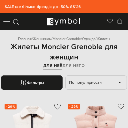
SALE ще більше брендів до -50% SS`26
Главная
Женщинам
Moncler Grenoble
Одежда
Жилеты
Жилеты Moncler Grenoble для
женщин
ДЛЯ НЕЁ
ДЛЯ НЕГО
По популярности
Фильтры
- 29%
- 29%