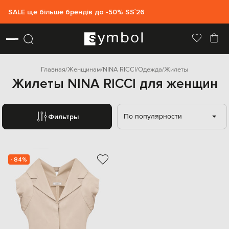
SALE ще більше брендів до -50% SS`26
Главная
Женщинам
NINA RICCI
Одежда
Жилеты
Жилеты NINA RICCI для женщин
По популярности
Фильтры
- 84%