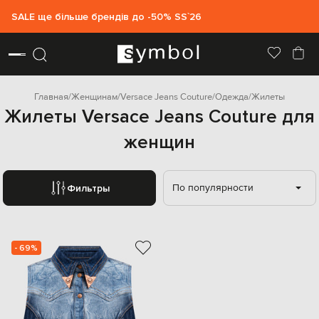
SALE ще більше брендів до -50% SS`26
Главная
Женщинам
Versace Jeans Couture
Одежда
Жилеты
Жилеты Versace Jeans Couture для
женщин
По популярности
Фильтры
- 69%