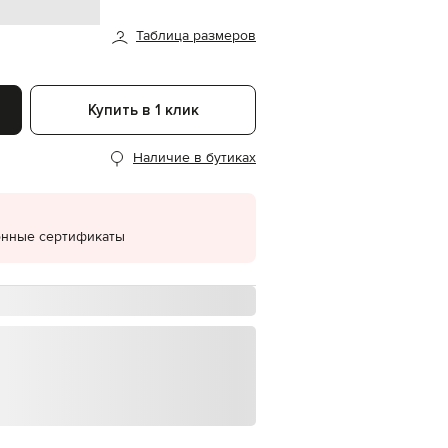
EUR
Таблица размеров
Denmark
€
EUR
Estonia
Купить в 1 клик
€
EUR
Наличие в бутиках
Finland
€
EUR
France
€
онные сертификаты
EUR
Germany
€
EUR
Greece
€
EUR
Hungary
€
EUR