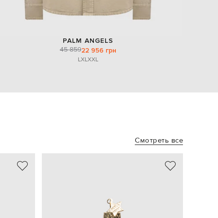
PALM ANGELS
45 859
22 956 грн
L
XL
XXL
Смотреть все