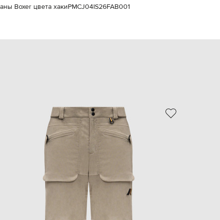
аны Boxer цвета хаки
PMCJ04IS26FAB001
EUR
Slovakia
€
EUR
Slovenia
€
EUR
Spain
€
EUR
Sweden
€
NEW
- 30%
UAH
Ukraine
₴
EUR
Other
€