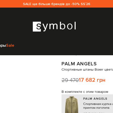
SALE ще більше брендів до -50% SS`26
Спортивная одежда
Спортивные штаны
Palm Angels Спортивные шт
ары
Sale
Код товара:
342246
PALM ANGELS
Спортивные штаны Boxer цвета
29 470
17 682 грн
В комплекте с этим товаром
PALM ANGELS
Спортивная куртка 
принтом логотипа