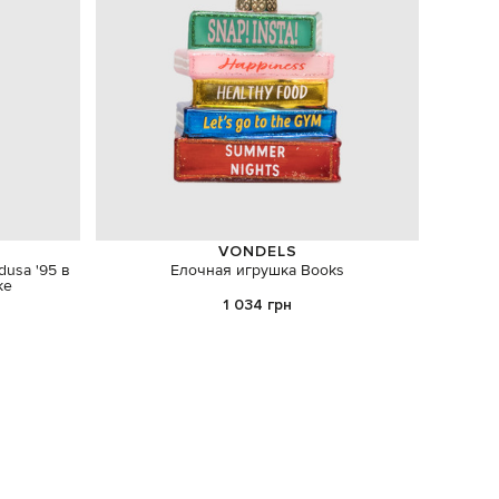
VONDELS
usa '95 в
Елочная игрушка Books
Белая к
ке
1 034 грн