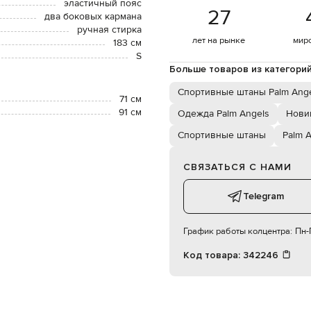
эластичный пояс
27
два боковых кармана
ручная стирка
лет на рынке
мир
183 см
S
Больше товаров из категори
Спортивные штаны Palm Ang
71 см
91 см
Одежда Palm Angels
Нови
Спортивные штаны
Palm 
СВЯЗАТЬСЯ С НАМИ
Telegram
График работы колцентра:
Пн-П
Код товара:
342246