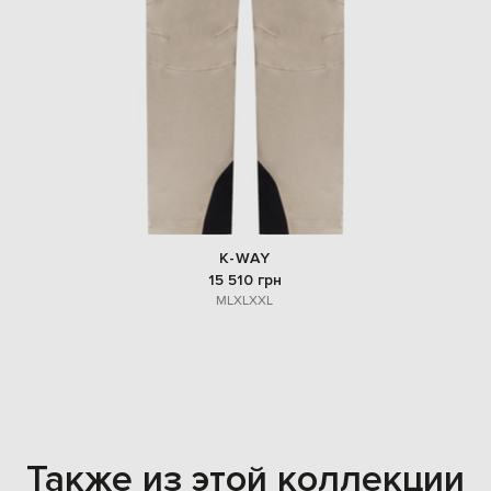
K-WAY
15 510 грн
M
L
XL
XXL
Также из этой коллекции