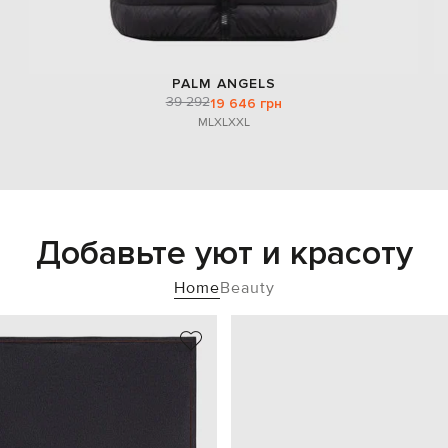
PALM ANGELS
39 292
19 646 грн
M
L
XL
XXL
Добавьте уют и красоту
Home
Beauty