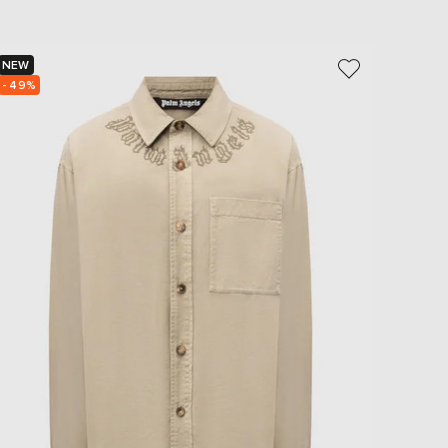
NEW
NEW
- 49%
- 49%