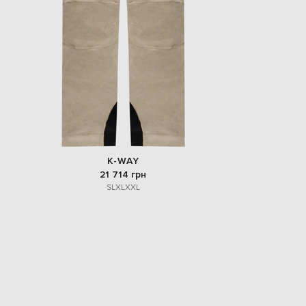
K-WAY
21 714 грн
S
L
XL
XXL