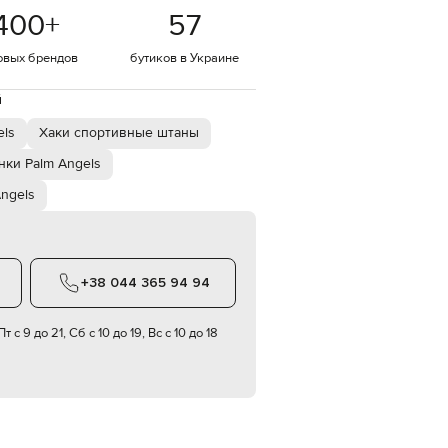
Italy
400
+
57
€
EUR
овых брендов
бутиков в Украине
Latvia
€
й
EUR
Lithuania
els
Хаки спортивные штаны
€
нки Palm Angels
EUR
Luxembourg
Angels
€
EUR
Netherlands
€
+38 044 365 94 94
PLN
Poland
zł
т с 9 до 21, Сб с 10 до 19, Вс с 10 до 18
EUR
Portugal
€
EUR
Romania
€