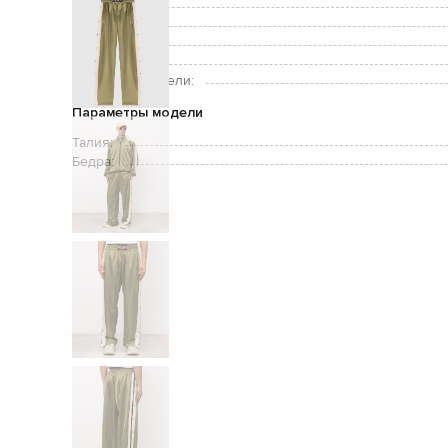
Застежка:
Карманы:
Уход:
Рост модели:
Размер на модели:
Параметры модели
Талия:
Бедра: