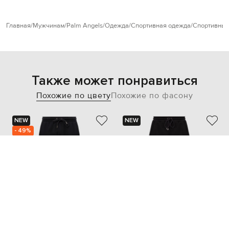
Главная
Мужчинам
Palm Angels
Одежда
Спортивная одежда
Спортивные
Также может понравиться
Похожие по цвету
Похожие по фасону
NEW
NEW
- 49%