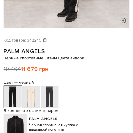
ИЩЕТЕ НОВЫЙ ОБРАЗ?
Давайте подберем что-то еще
Код товара:
342245
PALM ANGELS
Похожие товары
Черные спортивные штаны цвета айвори
19 464
11 679 грн
Цвет —
черный
В комплекте с этим товаром
PALM ANGELS
Черная спортивная куртка с
вышивкой логотипа