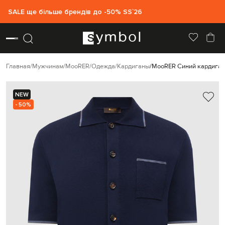
SALE ще більше брендів до -50% SS`26
Главная
Мужчинам
MooRER
Одежда
Кардиганы
MooRER Синий кардиган 
NEW
- 50%