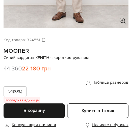
ИЩЕТЕ НОВЫЙ ОБРАЗ?
Давайте подберем что-то еще
Код товара:
324551
MOORER
Похожие товары
Синий кардиган KENITH с коротким рукавом
44 360
22 180 грн
Таблица размеров
54(XXL)
Последняя единица
В корзину
Купить в 1 клик
Консультация стилиста
Наличие в бутиках