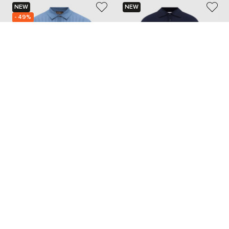
NEW
NEW
- 49%
BRETT JOHNSON
BRUNELLO CUCINELLI
42 705
21 353 грн
69 589 грн
XXL
XXXL
4XL
XL
XXL
XXXL
Также из этой коллекции