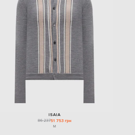
ISAIA
86 237
51 753 грн
M