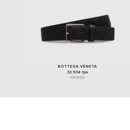
BOTTEGA VENETA
32 934 грн
105
115
120