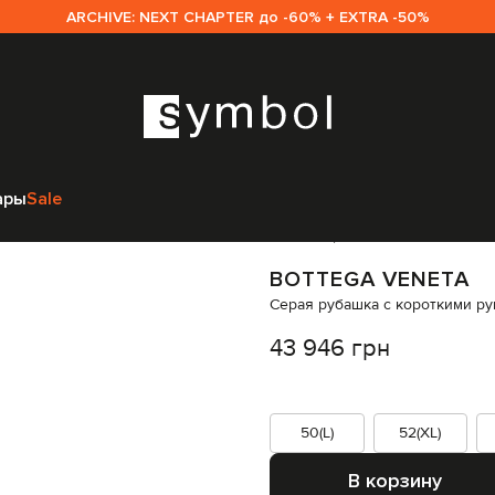
ARCHIVE: NEXT CHAPTER до -60% + EXTRA -50%
a Veneta
Одежда
Кардиганы
Bottega Veneta Серая рубашка с коротк
ары
Sale
Код товара:
337466
BOTTEGA VENETA
Серая рубашка с короткими р
43 946 грн
50(L)
52(XL)
В корзину