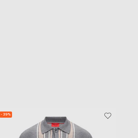
- 39%
NEW