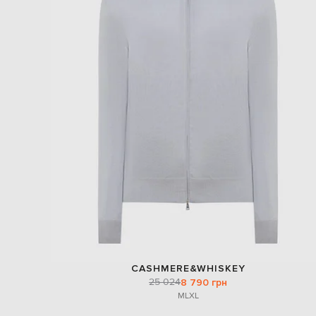
CASHMERE&WHISKEY
25 024
8 790 грн
M
L
XL