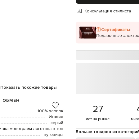
Консультация стилиста
Сертификаты
Подарочные электр
Показать похожие товары
И ОБМЕН
27
100% хлопок
Италия
лет на рынке
мир
серый
вка монограмм логотипа в тон
Больше товаров из категори
пуговицы