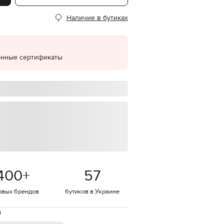
EUR
Наличие в бутиках
Denmark
€
EUR
Estonia
€
онные сертификаты
EUR
Finland
€
EUR
France
€
EUR
Germany
€
EUR
Greece
400
+
57
€
овых брендов
бутиков в Украине
EUR
Hungary
€
й
EUR