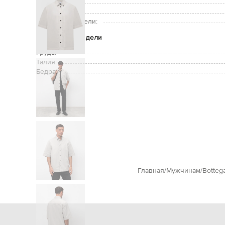
Уход:
Рост модели:
Размер на модели:
Параметры модели
Грудь:
Талия:
Бедра:
Главная
Мужчинам
Botteg