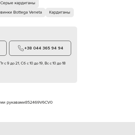
Italy
Серые кардиганы
€
винки Bottega Veneta
Кардиганы
EUR
Latvia
€
EUR
Lithuania
€
+38 044 365 94 94
EUR
Luxembourg
€
т с 9 до 21, Сб с 10 до 19, Вс с 10 до 18
EUR
Netherlands
€
PLN
Poland
zł
ими рукавами
852469V6CV0
EUR
Portugal
€
EUR
Romania
€