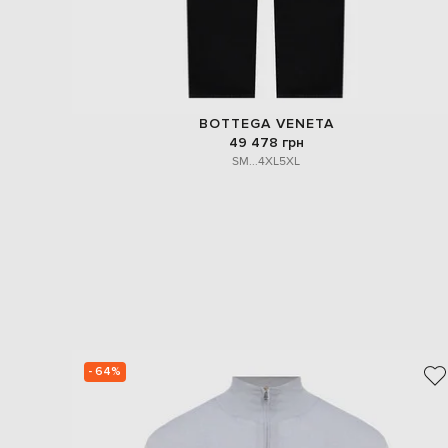
BOTTEGA VENETA
49 478 грн
S
M
...
4XL
5XL
- 64%