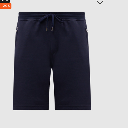
NEW
NEW
EUR
- 20%
- 49%
Slovakia
€
EUR
Slovenia
€
EUR
Spain
€
EUR
Sweden
€
UAH
Ukraine
₴
EUR
Other
€