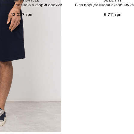
BLOOMINGVILLE
SELETTI
 Dolly з вовною у формі овечки
Біла порцелянова скарбничка 
12 087 грн
9 711 грн