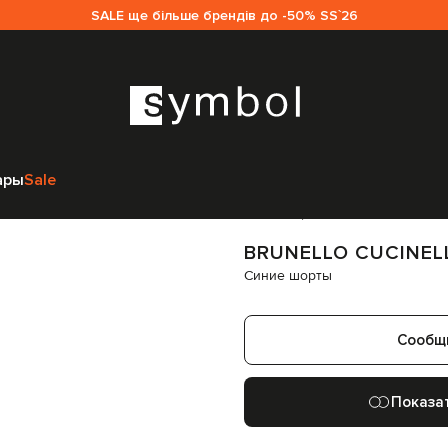
SALE ще більше брендів до -50% SS`26
инам
Brunello Cucinelli
Одежда
Шорты
Brunello Cucinelli Синие шорт
ары
Sale
Код товара:
336092
BRUNELLO CUCINEL
Синие шорты
Сообщ
Показа