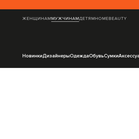
ЖЕНЩИНАМ
МУЖЧИНАМ
ДЕТЯМ
HOME
BEAUTY
Главная
Мужч
Новинки
Дизайнеры
Одежда
Обувь
Сумки
Аксессу