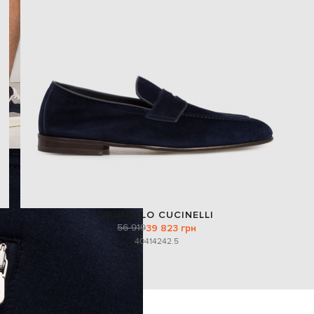
BRUNELLO CUCINELLI
56 919
39 823 грн
40
41
42
42.5