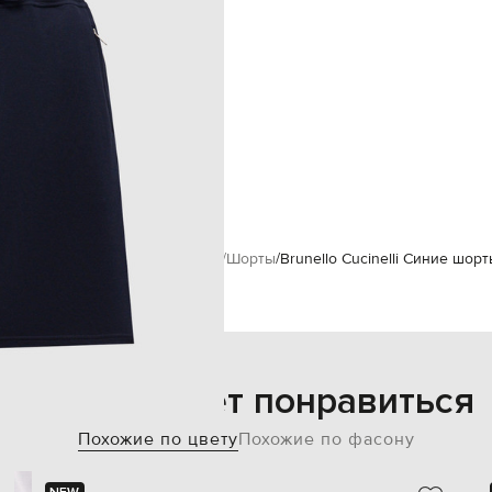
два задних кармана на кнопках
ручная или машинная стирка
100% хлопок
187 см
М
86 см
94 см
инам
Brunello Cucinelli
Одежда
Шорты
Brunello Cucinelli Синие шорт
Также может понравиться
Похожие по цвету
Похожие по фасону