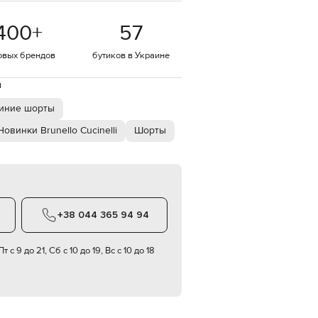
EUR
400
+
57
Denmark
€
овых брендов
бутиков в Украине
EUR
Estonia
€
й
EUR
иние шорты
Finland
€
Новинки Brunello Cucinelli
Шорты
EUR
France
€
EUR
Germany
€
+38 044 365 94 94
EUR
Greece
€
т с 9 до 21, Сб с 10 до 19, Вс с 10 до 18
EUR
Hungary
€
EUR