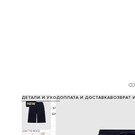
ДЕТАЛИ И УХОД
ОПЛАТА И ДОСТАВКА
ВОЗВРАТ 
NEW
Состав:
65% хлопок, 24% полиамид, 7% кашемир, 4% ше
10% шелк, 5% эластан
Производство:
Цвет:
Застежка: