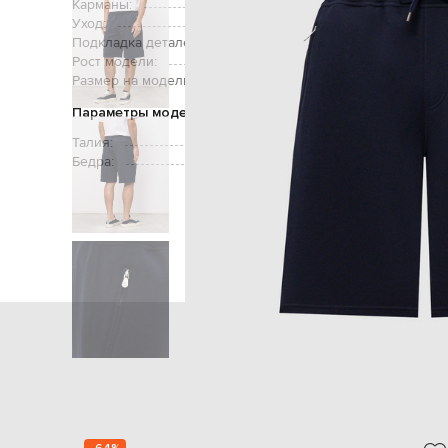
Карманы:
два боковых кармана на молниях, 
Уход:
Подкладка деталей:
Рост модели:
Размер на модели:
Параметры модели
Талия:
Бедра:
Главная
Мужч