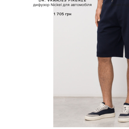
DR. VRANJES FIRENZE
дифузор Nickel для автомобіля
Білий пуф
1 705 грн