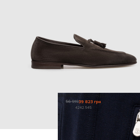
BRUNELLO CUCINELLI
56 919
39 823 грн
42
42.5
45