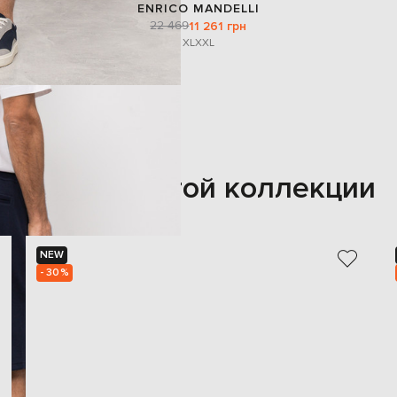
ENRICO MANDELLI
22 469
11 261 грн
XL
XXL
Также из этой коллекции
NEW
- 30%