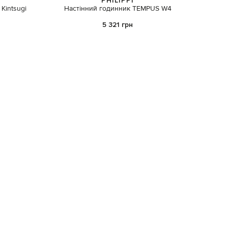
PHILIPPI
Kintsugi
Настінний годинник TEMPUS W4
Блакитн
5 321 грн