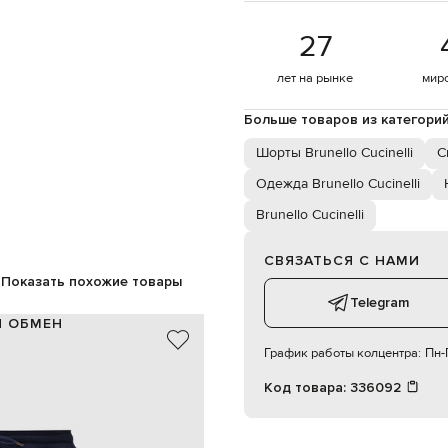
27
лет на рынке
мир
Больше товаров из категори
Шорты Brunello Cucinelli
С
Одежда Brunello Cucinelli
Brunello Cucinelli
СВЯЗАТЬСЯ С НАМИ
Показать похожие товары
Telegram
И ОБМЕН
График работы колцентра:
Пн-П
лк / 71% хлопок, 14% кашемир,
Код товара:
336092
Италия
серый
эластичный пояс на шнурке