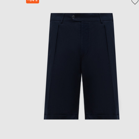
- 64%