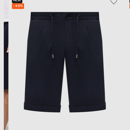
NEW
- 49%