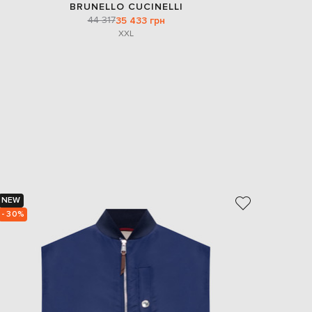
BRUNELLO CUCINELLI
44 317
35 433 грн
XXL
NEW
NEW
- 30%
- 30%