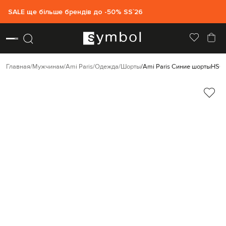
SALE ще більше брендів до -50% SS`26
Главная
Мужчинам
Ami Paris
Одежда
Шорты
Ami Paris Синие шорты
HSO