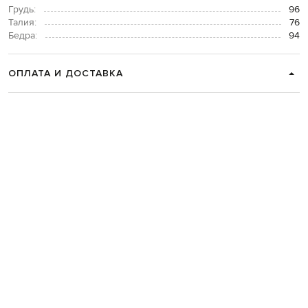
Грудь:
96
Талия:
76
Бедра:
94
ОПЛАТА И ДОСТАВКА
ВОЗВРАТ И ОБМЕН
СВЯЗАТЬСЯ С НАМИ
Telegram
+38 044 365 94 94
График работы колцентра:
Пн-Пт с 9 до 21, Сб с 10 до 19, Вс с 10
до 18
Код товара:
286588