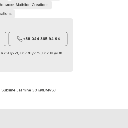
Italy
Новинки Mathilde Creations
€
eations
EUR
Latvia
€
EUR
Lithuania
+38 044 365 94 94
€
EUR
Luxembourg
т с 9 до 21, Сб с 10 до 19, Вс с 10 до 18
€
EUR
Netherlands
€
PLN
Poland
zł
к Sublime Jasmine 30 мл
BMVSJ
EUR
Portugal
€
EUR
Romania
€