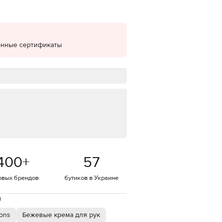
EUR
Denmark
€
онные сертификаты
EUR
Estonia
€
EUR
Finland
€
EUR
France
€
EUR
Germany
€
400
+
57
EUR
Greece
€
овых брендов
бутиков в Украине
EUR
Hungary
й
€
ions
Бежевые крема для рук
EUR