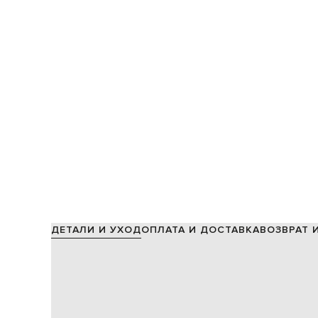
ДЕТАЛИ И УХОД
ОПЛАТА И ДОСТАВКА
ВОЗВРАТ 
Этот бальзам для рук обогащен маслом ши и алоэ вера. 
обеспечивает бархатное покрытие и комфорт для ваших
он оставляет на вашей коже нежную вуаль. Разработан 
ингредиентов.
Способ применения: выдавите небольшое количество к