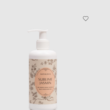
EUR
Slovakia
€
EUR
Slovenia
€
EUR
Spain
€
EUR
Sweden
€
UAH
Ukraine
₴
EUR
Other
€