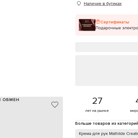
Наличие в бутиках
Сертификаты
Подарочные электр
27
И ОБМЕН
Его жидкая и мягкая текстура
лет на рынке
мир
 рук. С насыщенным ароматом
из 97% натуральных
Больше товаров из категори
Крема для рук Mathilde Creat
рема, равномерно