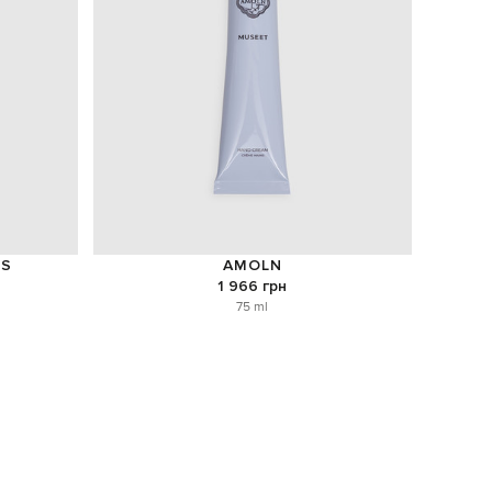
NS
AMOLN
1 966 грн
75 ml