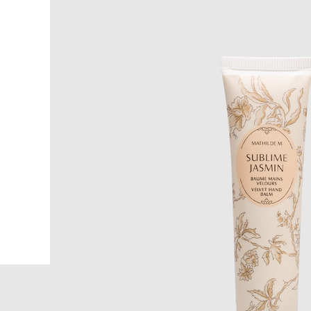
распределите крем по тыльной стороне ладоней, пальц
промежуткам и кутикуле, вотрите средство легкими м
полного впитывания, использовать при необходимости
Производство:
Объем:
Тип:
Пол:
Аромат:
жасмин, цветок ап
Главная
Beauty
Mathilde Creat