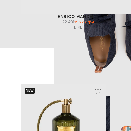
ENRICO MANDELLI
22 491
11 272 грн
L
4XL
NEW