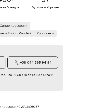
Italy
€
овых брендов
бутиков в Украине
EUR
Latvia
й
€
Синие кроссовки
EUR
Lithuania
нки Enrico Mandelli
Кроссовки
€
EUR
Luxembourg
€
EUR
Netherlands
+38 044 365 94 94
€
PLN
Poland
т с 9 до 21, Сб с 10 до 19, Вс с 10 до 18
zł
EUR
Portugal
€
EUR
Romania
€
е кроссовки
0WALKC6057