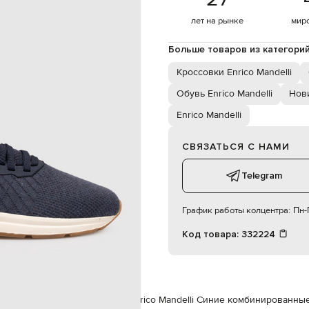
шнуровка
44
лет на рынке
мир
специализированная чистка
текстиль
Больше товаров из категори
резина
кожа
Кроссовки Enrico Mandelli
Обувь Enrico Mandelli
Нови
Enrico Mandelli
СВЯЗАТЬСЯ С НАМИ
Telegram
График работы колцентра:
Пн-П
Код товара:
332224
co Mandelli
Обувь
Кроссовки
Enrico Mandelli Синие комбинированны