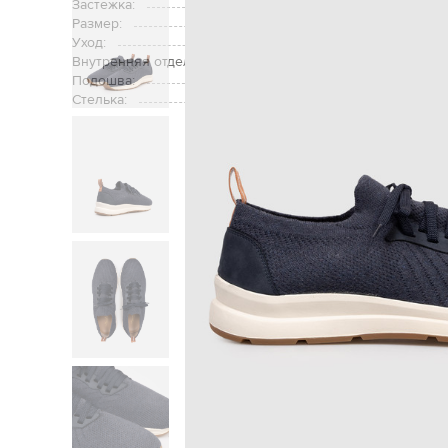
Застежка:
Размер:
Уход:
Внутренняя отделка:
Подошва:
Стелька:
Главная
Мужчинам
Enri