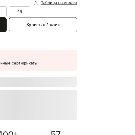
Таблица размеров
EUR
45
Denmark
€
Купить в 1 клик
EUR
Estonia
€
EUR
Finland
€
EUR
онные сертификаты
France
€
EUR
Germany
€
EUR
Greece
€
EUR
Hungary
€
400
+
57
EUR