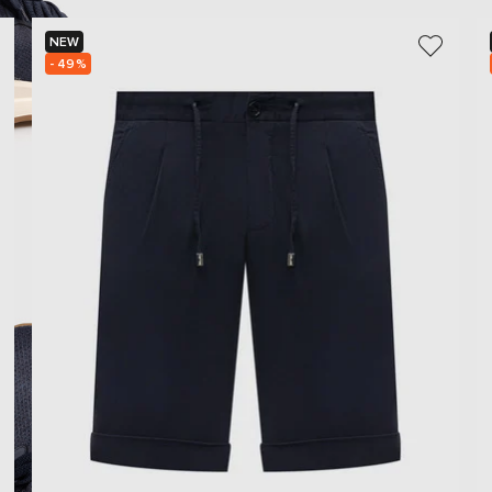
NEW
- 49%