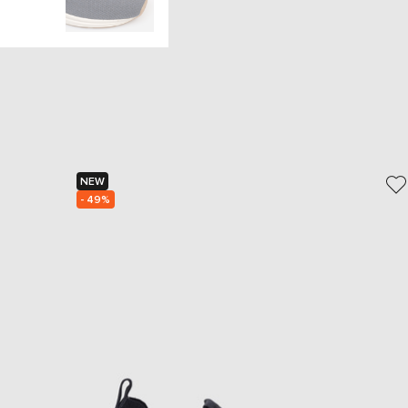
NEW
- 49%