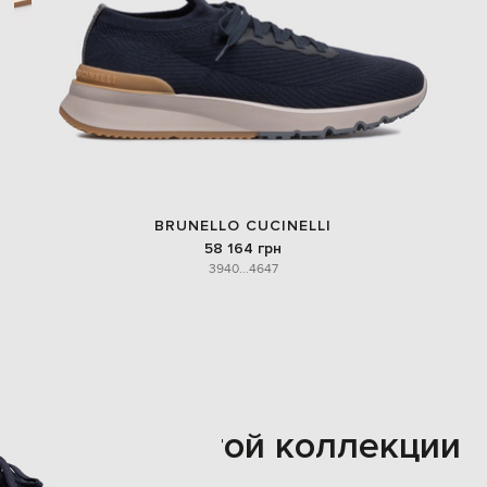
BRUNELLO CUCINELLI
58 164 грн
39
40
...
46
47
Также из этой коллекции