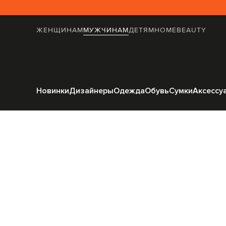
ЖЕНЩИНАМ
МУЖЧИНАМ
ДЕТЯМ
HOME
BEAUTY
Главная
Мужчинам
Enri
Новинки
Дизайнеры
Одежда
Обувь
Сумки
Аксессу