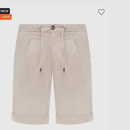
NEW
NEW
- 49%
- 49%