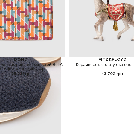
DONDI
FITZ&FLOYD
ельных принадлежностей Bel Air
Керамическая статуэтка олен
в геометрический узор
25 231 грн
13 702 грн