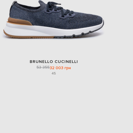
BRUNELLO CUCINELLI
53 355
32 003 грн
45