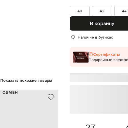
40
42
44
В корзину
Наличие в бутиках
Сертификаты
Подарочные электр
Показать похожие товары
И ОБМЕН
текстиль/нубук
Италия
синий
3 см
нашивка с логотипом
27