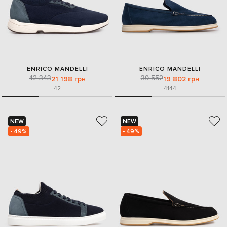
ENRICO MANDELLI
ENRICO MANDELLI
42 343
39 552
21 198 грн
19 802 грн
42
41
44
NEW
NEW
- 49%
- 49%