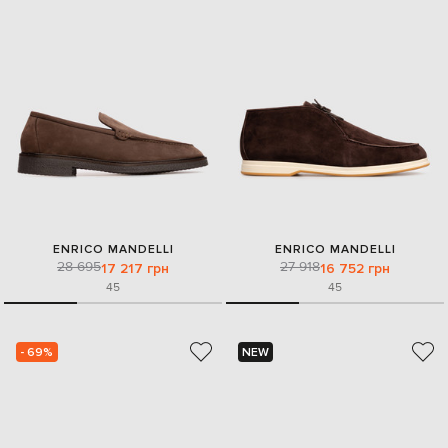
ENRICO MANDELLI
ENRICO MANDELLI
28 695
27 918
17 217 грн
16 752 грн
45
45
- 69%
NEW