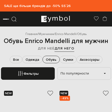
SALE ще більше брендів до -50% SS`26
Главная
Мужчинам
Enrico Mandelli
Обувь
Обувь Enrico Mandelli для мужчин
ДЛЯ НЕЁ
ДЛЯ НЕГО
Все
Одежда
Обувь
Сумки
Аксессуары
По популярности
Фильтры
NEW
NEW
- 49%