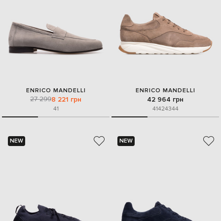
ENRICO MANDELLI
ENRICO MANDELLI
27 299
8 221 грн
42 964 грн
41
41
42
43
44
NEW
NEW