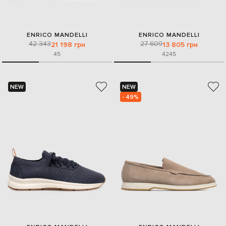
ENRICO MANDELLI
ENRICO MANDELLI
42 343
27 609
21 198 грн
13 805 грн
45
42
45
NEW
NEW
- 49%