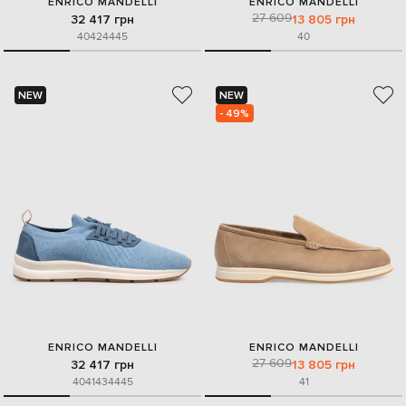
ENRICO MANDELLI
ENRICO MANDELLI
27 609
32 417 грн
13 805 грн
40
42
44
45
40
NEW
NEW
- 49%
ENRICO MANDELLI
ENRICO MANDELLI
27 609
32 417 грн
13 805 грн
40
41
43
44
45
41