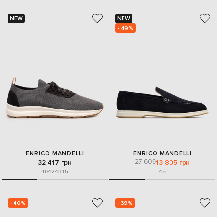
NEW
NEW
- 49%
ENRICO MANDELLI
ENRICO MANDELLI
27 609
32 417 грн
13 805 грн
40
42
43
45
45
- 40%
- 39%