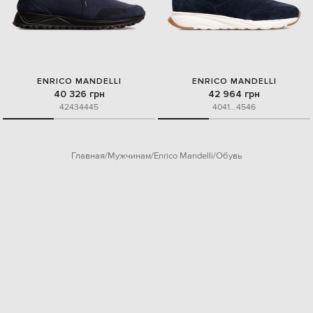
ENRICO MANDELLI
ENRICO MANDELLI
40 326 грн
42 964 грн
42
43
44
45
40
41
...
45
46
Главная
Мужчинам
Enrico Mandelli
Обувь