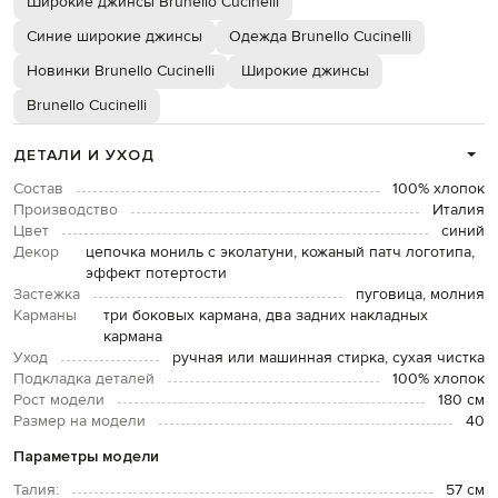
Широкие джинсы Brunello Cucinelli
Синие широкие джинсы
Одежда Brunello Cucinelli
Новинки Brunello Cucinelli
Широкие джинсы
Brunello Cucinelli
ДЕТАЛИ И УХОД
Состав
100% хлопок
Производство
Италия
Цвет
синий
Декор
цепочка мониль с эколатуни, кожаный патч логотипа,
эффект потертости
Застежка
пуговица, молния
Карманы
три боковых кармана, два задних накладных
кармана
Уход
ручная или машинная стирка, сухая чистка
Подкладка деталей
100% хлопок
Рост модели
180 см
Размер на модели
40
Параметры модели
Талия:
57 см