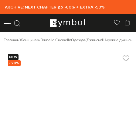
ARCHIVE: NEXT CHAPTER до -60% + EXTRA -50%
Главная
Женщинам
Brunello Cucinelli
Одежда
Джинсы
Широкие джинсы
B
NEW
- 29%