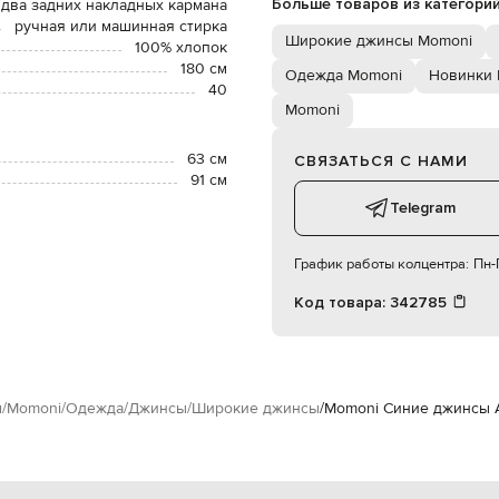
Больше товаров из категори
 два задних накладных кармана
ручная или машинная стирка
Широкие джинсы Momoni
100% хлопок
180 см
Одежда Momoni
Новинки 
40
Momoni
63 см
СВЯЗАТЬСЯ С НАМИ
91 см
Telegram
График работы колцентра:
Пн-П
Код товара:
342785
м
Momoni
Одежда
Джинсы
Широкие джинсы
Momoni Синие джинсы 