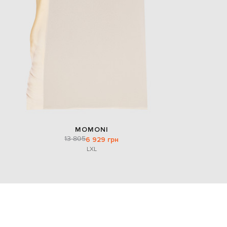
MOMONI
13 805
6 929 грн
L
XL