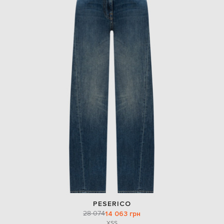
PESERICO
28 074
14 063 грн
XS
S