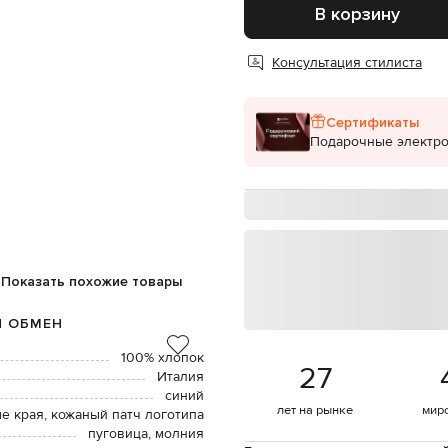
В корзину
Консультация стилиста
Сертификаты
Подарочные электр
Показать похожие товары
И ОБМЕН
100% хлопок
27
Италия
синий
лет на рынке
мир
е края, кожаный патч логотипа
пуговица, молния