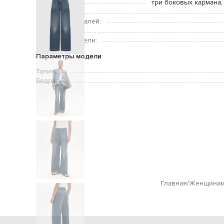
Карманы:
три боковых кармана,
Уход:
Подкладка деталей:
Рост модели:
Размер на модели:
Параметры модели
Талия:
Бедра:
Главная
Женщина