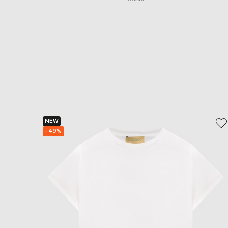
NEW
- 49%