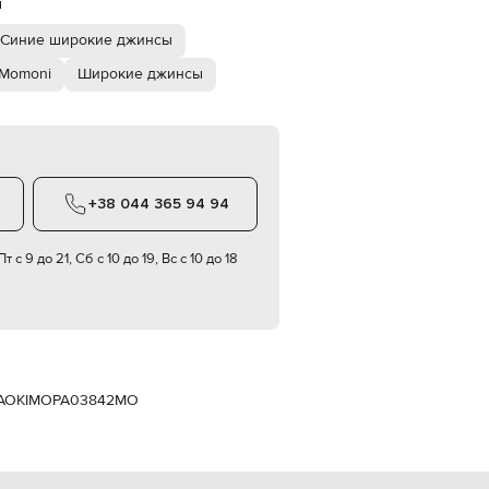
й
Italy
€
Синие широкие джинсы
EUR
Latvia
Momoni
Широкие джинсы
€
EUR
Lithuania
€
EUR
Luxembourg
+38 044 365 94 94
€
EUR
т с 9 до 21, Сб с 10 до 19, Вс с 10 до 18
Netherlands
€
PLN
Poland
zł
EUR
Portugal
AOKI
MOPA03842MO
€
EUR
Romania
€