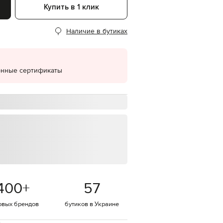
Купить в 1 клик
EUR
Denmark
€
Наличие в бутиках
EUR
Estonia
€
онные сертификаты
EUR
Finland
€
EUR
France
€
EUR
Germany
€
EUR
Greece
€
400
+
57
EUR
Hungary
€
овых брендов
бутиков в Украине
EUR