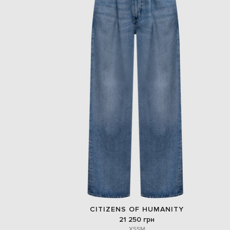
CITIZENS OF HUMANITY
21 250 грн
XS
S
M