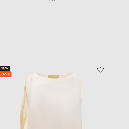
NEW
NEW
- 49%
- 49%