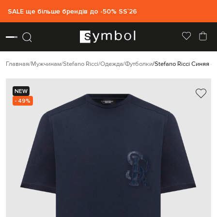
SALE ще більше брендів до -50% SS`26
Главная
Мужчинам
Stefano Ricci
Одежда
Футболки
Stefano Ricci Синяя 
NEW
- 49%