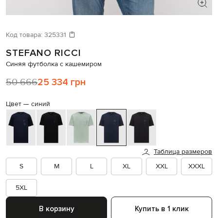
ИЩЕТЕ НОВЫЙ ОБРАЗ?
Давайте подберем что-то еще
Код товара:
325331
STEFANO RICCI
Похожие товары
Синяя футболка с кашемиром
50 666
25 334 грн
Цвет —
синий
Таблица размеров
S
M
L
XL
XXL
XXXL
5XL
В корзину
Купить в 1 клик