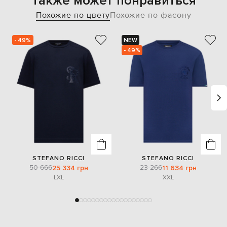
Также может понравиться
Похожие по цвету
Похожие по фасону
- 49%
NEW
- 49%
STEFANO RICCI
STEFANO RICCI
50 666
23 266
25 334 грн
11 634 грн
L
XL
XXL