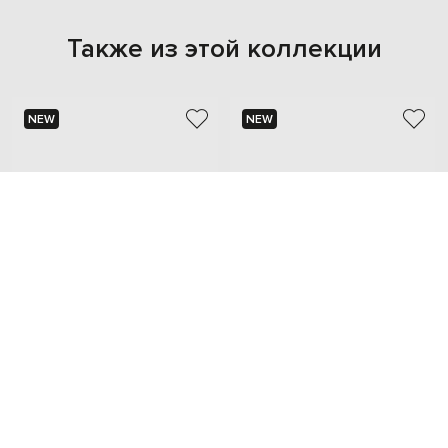
Также из этой коллекции
NEW
NEW
STEFANO RICCI
STEFANO RICCI
60 490 грн
46 221 грн
one size
one size