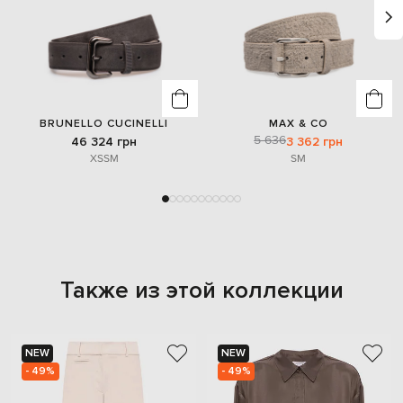
BRUNELLO CUCINELLI
MAX & CO
5 636
46 324 грн
3 362 грн
XS
S
M
S
M
Также из этой коллекции
NEW
NEW
- 49%
- 49%