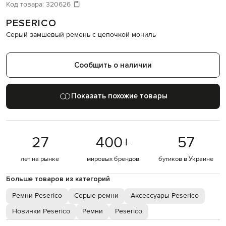
Давайте подберем что-то еще
Код товара:
320626
PESERICO
Похожие товары
Серый замшевый ремень с цепочкой мониль
Сообщить о наличии
Показать похожие товары
27
400
+
57
лет на рынке
мировых брендов
бутиков в Украине
Больше товаров из категорий
Ремни Peserico
Серые ремни
Аксессуары Peserico
Новинки Peserico
Ремни
Peserico