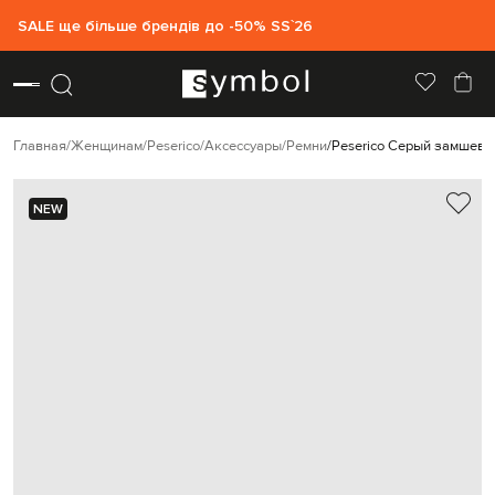
SALE ще більше брендів до -50% SS`26
Главная
Женщинам
Peserico
Аксессуары
Ремни
Peserico Серый замшевы
NEW