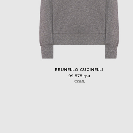
BRUNELLO CUCINELLI
99 575 грн
XS
S
M
L