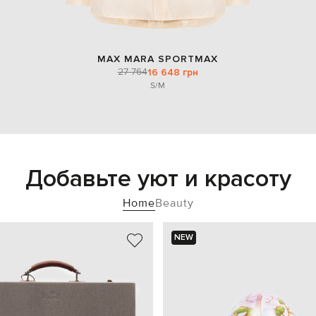
MAX MARA SPORTMAX
27 764
16 648 грн
S/M
Добавьте уют и красоту
Home
Beauty
NEW