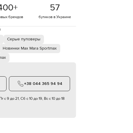
Italy
400
+
57
€
EUR
овых брендов
бутиков в Украине
Latvia
€
й
EUR
Lithuania
Серые пуловеры
€
Новинки Max Mara Sportmax
EUR
Luxembourg
max
€
EUR
Netherlands
€
+38 044 365 94 94
PLN
Poland
zł
т с 9 до 21, Сб с 10 до 19, Вс с 10 до 18
EUR
Portugal
€
EUR
Romania
€