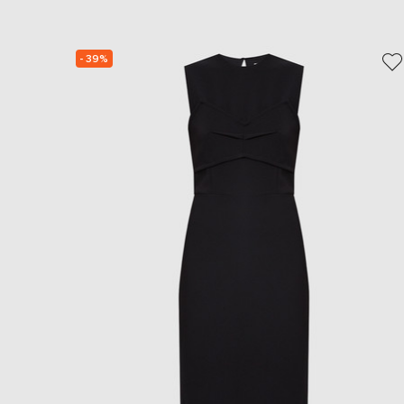
- 39%