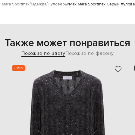
 Mara Sportmax
Одежда
Пуловеры
Max Mara Sportmax Серый пулове
Также может понравиться
Похожие по цвету
Похожие по фасону
- 39%