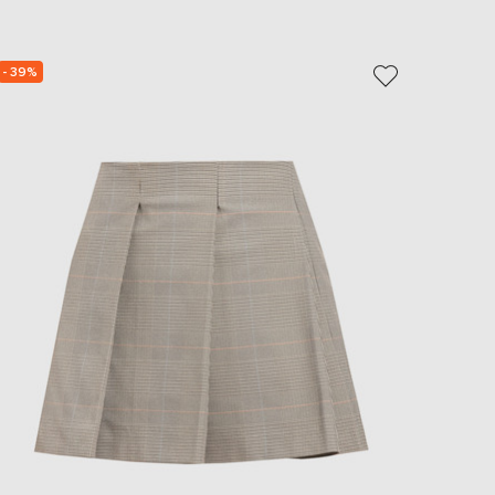
- 39%
- 40%