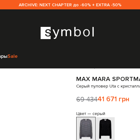
ARCHIVE: NEXT CHAPTER до -60% + EXTRA -50%
 Mara Sportmax
Одежда
Пуловеры
Max Mara Sportmax Серый пулове
ары
Sale
Код товара:
238550
MAX MARA SPORTM
Серый пуловер Uta с кристалл
69 434
41 671 грн
Цвет —
серый