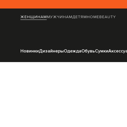
ЖЕНЩИНАМ
МУЖЧИНАМ
ДЕТЯМ
HOME
BEAUTY
Главная
Женщинам
Max
Новинки
Дизайнеры
Одежда
Обувь
Сумки
Аксессу