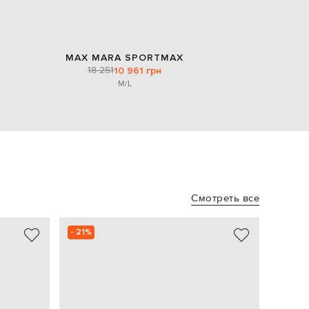
MAX MARA SPORTMAX
18 251
10 961 грн
M/L
Смотреть все
- 21%
NEW