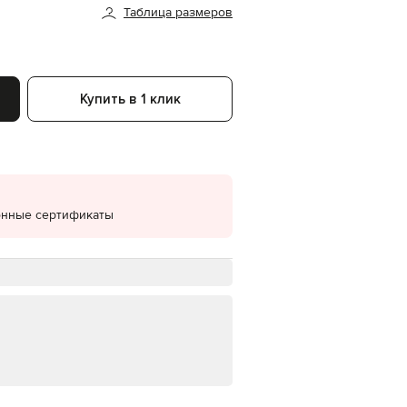
Таблица размеров
EUR
Denmark
€
EUR
Estonia
Купить в 1 клик
€
EUR
Finland
€
EUR
France
€
онные сертификаты
EUR
Germany
€
EUR
Greece
€
EUR
Hungary
€
EUR