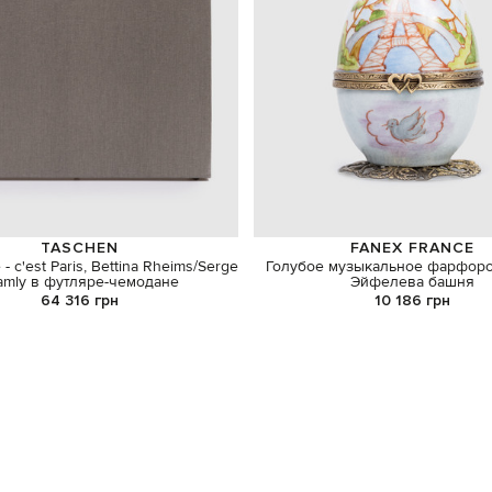
TASCHEN
FANEX FRANCE
- c'est Paris, Bettina Rheims/Serge
Голубое музыкальное фарфор
amly в футляре-чемодане
Эйфелева башня
64 316 грн
10 186 грн