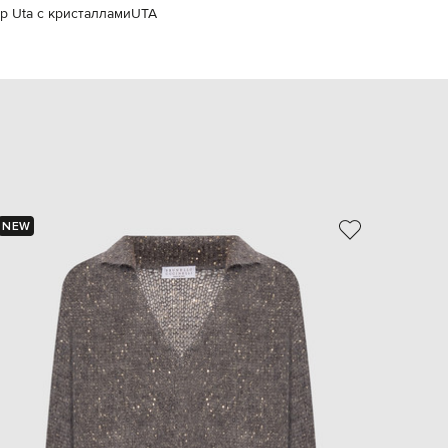
р Uta с кристаллами
UTA
EUR
Slovakia
€
EUR
Slovenia
€
EUR
Spain
€
EUR
Sweden
€
NEW
NEW
UAH
Ukraine
₴
EUR
Other
€