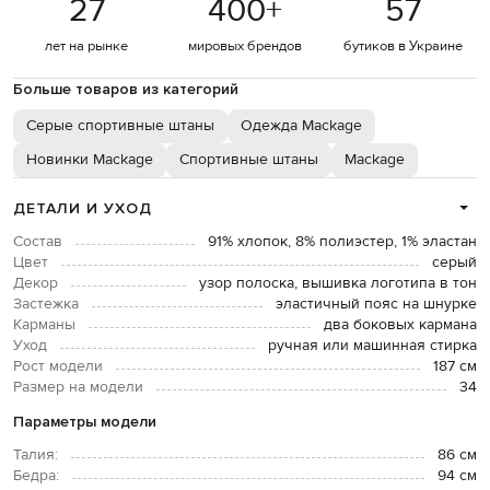
27
400
+
57
лет на рынке
мировых брендов
бутиков в Украине
Больше товаров из категорий
Серые спортивные штаны
Одежда Mackage
Новинки Mackage
Спортивные штаны
Mackage
ДЕТАЛИ И УХОД
Состав
91% хлопок, 8% полиэстер, 1% эластан
Цвет
серый
Декор
узор полоска, вышивка логотипа в тон
Застежка
эластичный пояс на шнурке
Карманы
два боковых кармана
Уход
ручная или машинная стирка
Рост модели
187 см
Размер на модели
34
Параметры модели
Талия:
86 см
Бедра:
94 см