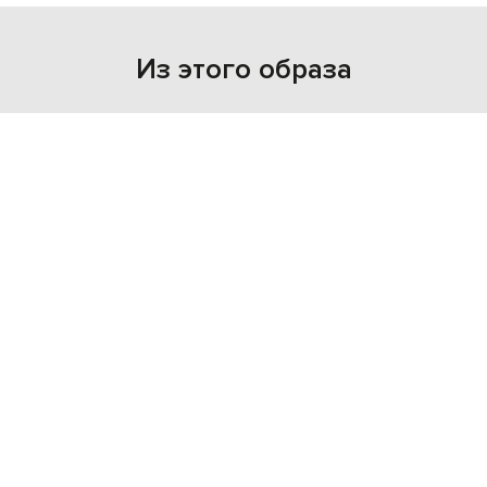
Из этого образа
NEW
- 49%
MACKAGE
33 968
17 010 грн
4XL