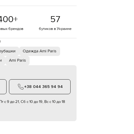
EUR
Denmark
€
400
+
57
EUR
овых брендов
бутиков в Украине
Estonia
€
й
EUR
Finland
рубашки
Одежда Ami Paris
€
и
Ami Paris
EUR
France
€
EUR
Germany
+38 044 365 94 94
€
EUR
Greece
т с 9 до 21, Сб с 10 до 19, Вс с 10 до 18
€
EUR
Hungary
€
EUR