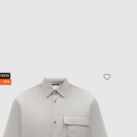
NEW
NEW
- 19%
- 49%