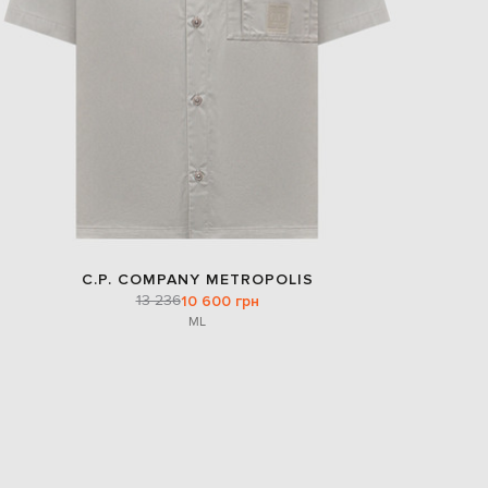
C.P. COMPANY METROPOLIS
13 236
10 600 грн
M
L