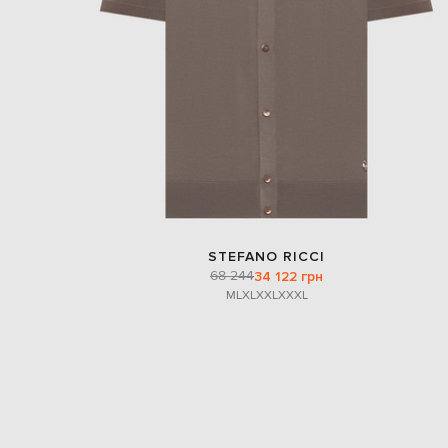
STEFANO RICCI
68 244
34 122 грн
M
L
XL
XXL
XXXL