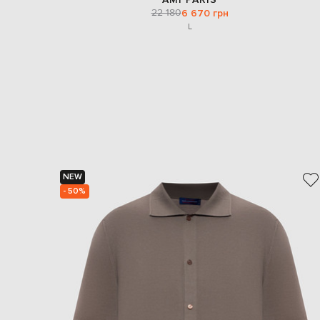
22 180
6 670 грн
L
NEW
- 50%