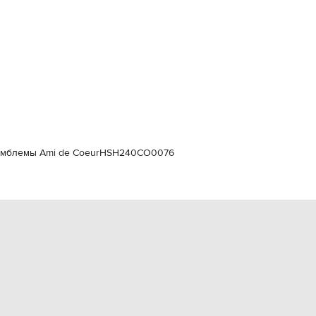
Italy
€
EUR
Latvia
€
EUR
Lithuania
€
EUR
Luxembourg
€
эмблемы Ami de Coeur
HSH240CO0076
EUR
Netherlands
€
PLN
Poland
zł
EUR
Portugal
€
EUR
Romania
€