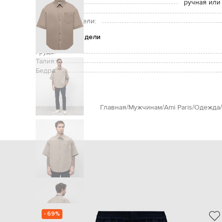
Уход:
ручная или
Рост модели:
Размер на модели:
Параметры модели
Грудь:
Талия:
Бедра:
Главная
Мужчинам
Ami Paris
Одежда
- 69%