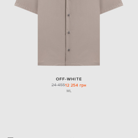
OFF-WHITE
24 455
12 254 грн
M
L