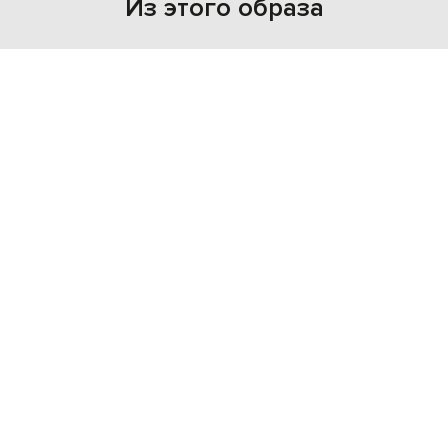
Из этого образа
NEW
- 49%
JUUN.J
20 242
10 122 грн
S
M