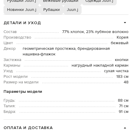
Рубашки Juun.j
Бежевые рубашки
Одежда Juun.j
Новинки Juun.j
Рубашки
Juun.j
ДЕТАЛИ И УХОД
Состав
77% хлопок, 23% лубяное волокно
Производство
Корея
Цвет
бежевый
Декор
геометрическая простежка, брендированная
нашивка-флажок
Застежка
кнопки
Карманы
нагрудный накладной карман
Уход
сухая чистка
Рост модели
183 см
Размер на модели
48
Параметры модели
Грудь:
88 см
Талия:
71 см
Бедра:
91 см
ОПЛАТА И ДОСТАВКА