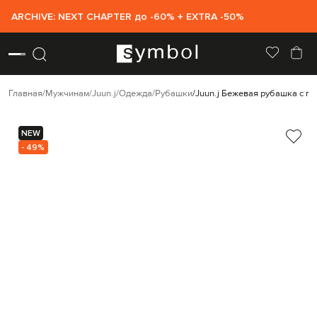
ARCHIVE: NEXT CHAPTER до -60% + EXTRA -50%
Главная
Мужчинам
Juun.j
Одежда
Рубашки
Juun.j Бежевая рубашка с г
NEW
- 49%