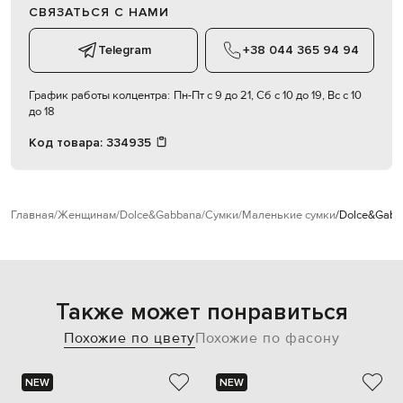
СВЯЗАТЬСЯ С НАМИ
Telegram
+38 044 365 94 94
График работы колцентра:
Пн-Пт с 9 до 21, Сб с 10 до 19, Вс с 10
до 18
Код товара:
334935
Главная
Женщинам
Dolce&Gabbana
Сумки
Маленькие сумки
Dolce&Gabba
Также может понравиться
Похожие по цвету
Похожие по фасону
NEW
NEW