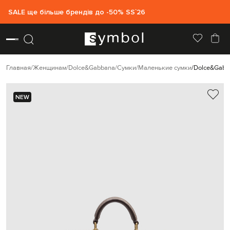
SALE ще більше брендів до -50% SS`26
Главная
Женщинам
Dolce&Gabbana
Сумки
Маленькие сумки
Dolce&Gabba
NEW