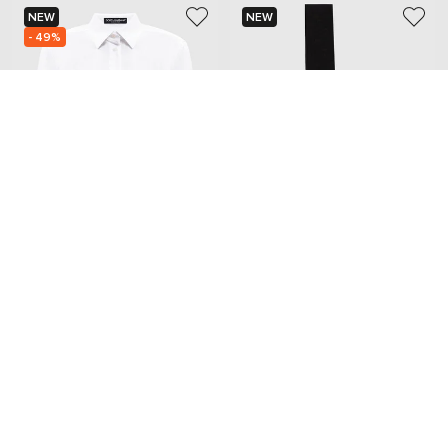
NEW
NEW
- 49%
DOLCE&GABBANA
DOLCE&GABBANA
62 073
31 037 грн
7 578 грн
S
S
M
Добавьте уют и красоту