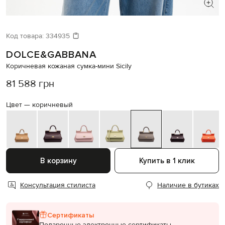
ИЩЕТЕ НОВЫЙ ОБРАЗ?
Давайте подберем что-то еще
Код товара:
334935
DOLCE&GABBANA
Похожие товары
Коричневая кожаная сумка-мини Sicily
81 588 грн
Цвет —
коричневый
В корзину
Купить в 1 клик
Консультация стилиста
Наличие в бутиках
Сертификаты
Подарочные электронные сертификаты