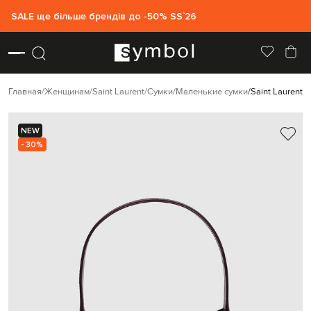
SALE ще більше брендів до -50% SS`26
Главная
Женщинам
Saint Laurent
Сумки
Маленькие сумки
Saint Laurent
NEW
- 30%