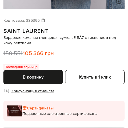
ИЩЕТЕ НОВЫЙ ОБРАЗ?
Давайте подберем что-то еще
Код товара:
335395
SAINT LAURENT
Похожие товары
Бордовая кожаная глянцевая сумка LE 5À7 с тиснением под
кожу рептилии
150 551
105 366 грн
Последняя единица
В корзину
Купить в 1 клик
Консультация стилиста
Сертификаты
Подарочные электронные сертификаты