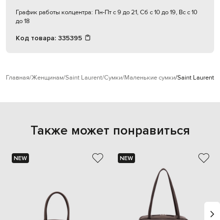
График работы колцентра:
Пн-Пт с 9 до 21, Сб с 10 до 19, Вс с 10
до 18
Код товара:
335395
Главная
Женщинам
Saint Laurent
Сумки
Маленькие сумки
Saint Laurent
Также может понравиться
NEW
NEW