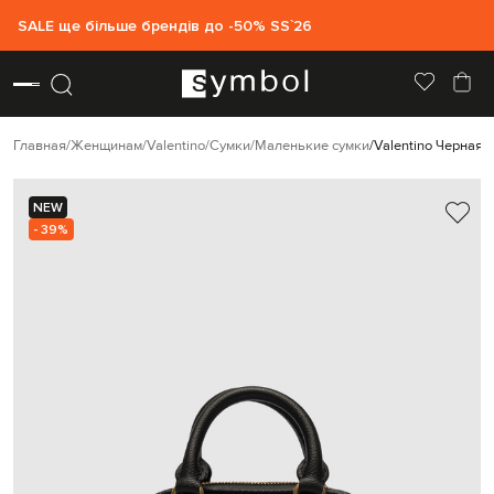
SALE ще більше брендів до -50% SS`26
Главная
Женщинам
Valentino
Сумки
Маленькие сумки
Valentino Черная 
NEW
- 39%