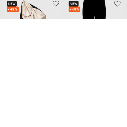
NEW
NEW
- 49%
- 49%
VALENTINO
VALENTINO
169 112
58 215
84 582 грн
29 108 грн
M
L
Добавьте уют и красоту