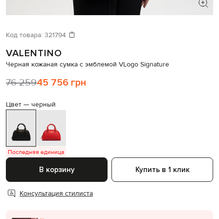
ИЩЕТЕ НОВЫЙ ОБРАЗ?
Давайте подберем что-то еще
Код товара:
321794
VALENTINO
Похожие товары
Черная кожаная сумка с эмблемой VLogo Signature
76 259
45 756 грн
Цвет —
черный
Последняя единица
В корзину
Купить в 1 клик
Консультация стилиста