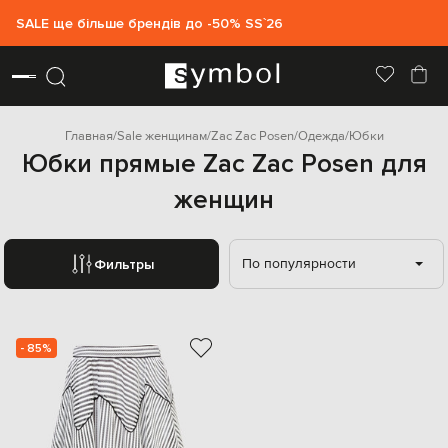
SALE ще більше брендів до -50% SS`26
Главная
Sale женщинам
Zac Zac Posen
Одежда
Юбки
Юбки прямые Zac Zac Posen для
женщин
По популярности
Фильтры
- 85%