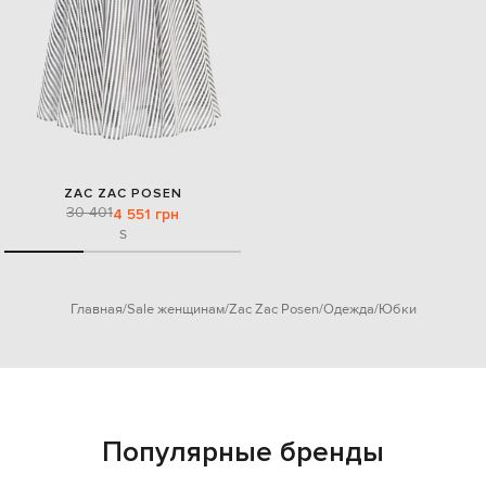
ZAC ZAC POSEN
30 401
4 551 грн
S
Главная
Sale женщинам
Zac Zac Posen
Одежда
Юбки
Популярные бренды