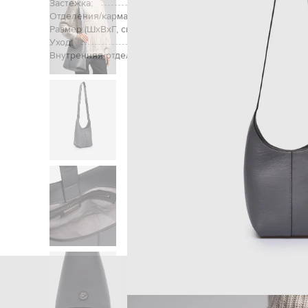
Застежка:
Отделения/карманы:
одно отделение, 
Размер (ШхВхГ, см):
Уход:
Внутренняя отделка:
Главная
Женщинам
Michael Kors
Сум