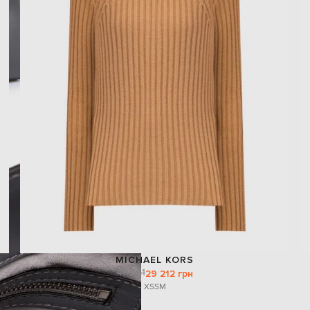
MICHAEL KORS
48 651
29 212 грн
XS
S
M