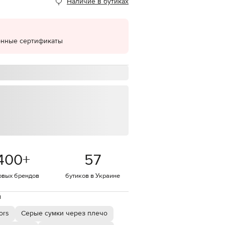
Наличие в бутиках
EUR
Denmark
€
онные сертификаты
EUR
Estonia
€
EUR
Finland
€
EUR
France
€
EUR
Germany
€
400
+
57
EUR
Greece
€
овых брендов
бутиков в Украине
EUR
й
Hungary
€
ors
Серые сумки через плечо
EUR