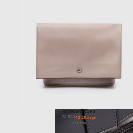
MICHAEL KORS
70 520
42 292 грн
one size