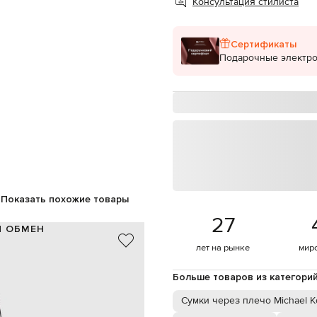
Консультация стилиста
Сертификаты
Подарочные электр
Показать похожие товары
27
И ОБМЕН
лет на рынке
мир
кожа
Италия
Больше товаров из категори
серый
лическая монограмма логотипа
Сумки через плечо Michael K
ручка высотой 56 см