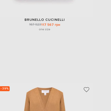
BRUNELLO CUCINELLI
167 923
117 567 грн
one size
- 39%
- 39%