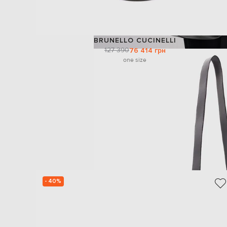
BRUNELLO CUCINELLI
127 390
76 414 грн
one size
- 40%