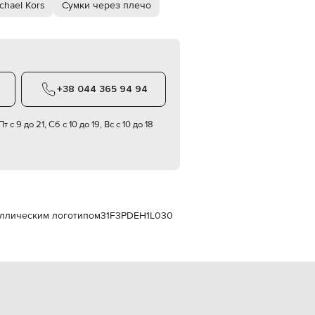
chael Kors
Сумки через плечо
Italy
€
EUR
Latvia
€
EUR
Lithuania
+38 044 365 94 94
€
EUR
т с 9 до 21, Сб с 10 до 19, Вс с 10 до 18
Luxembourg
€
EUR
Netherlands
€
PLN
Poland
таллическим логотипом
31F3PDEH1L030
zł
EUR
Portugal
€
EUR
Romania
€