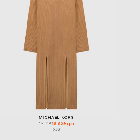
MICHAEL KORS
97 714
58 629 грн
XS
S