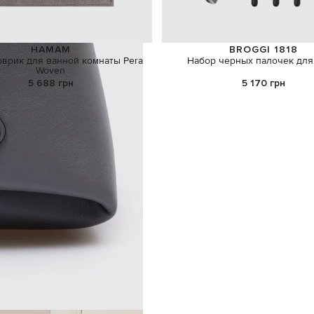
HAMAM
BROGGI 1818
врик для ванной комнаты Pera
Набор черных палочек для
Woven
5 688 грн
5 170 грн