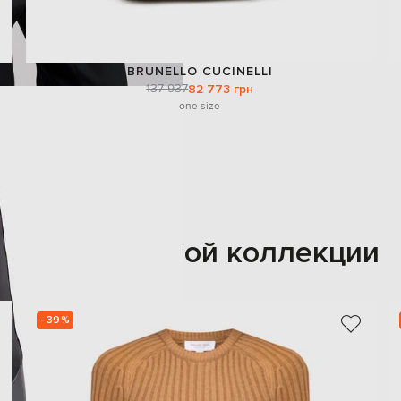
BRUNELLO CUCINELLI
137 937
82 773 грн
one size
Также из этой коллекции
- 39%