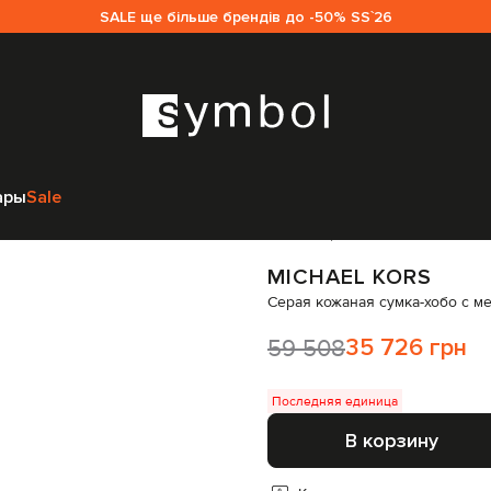
SALE ще більше брендів до -50% SS`26
ки
Сумки через плечо
Michael Kors Серая кожаная сумка-хобо с ме
ары
Sale
Код товара:
233811
MICHAEL KORS
Серая кожаная сумка-хобо с м
59 508
35 726 грн
Последняя единица
В корзину