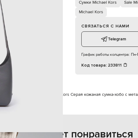
магнитная кнопка
Сумки Michael Kors
Sale Mi
два кармана, карман на молнии
Michael Kors
24х23х16 см
специализированная чистка
кожа/замша
СВЯЗАТЬСЯ С НАМИ
Telegram
График работы колцентра:
Пн-П
Код товара:
233811
ки
Сумки через плечо
Michael Kors Серая кожаная сумка-хобо с ме
Также может понравиться