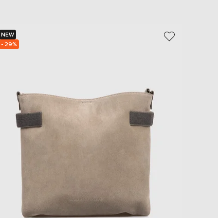
EUR
Slovakia
€
NEW
NEW
EUR
Slovenia
- 29%
€
EUR
Spain
€
EUR
Sweden
€
UAH
Ukraine
₴
EUR
Other
€