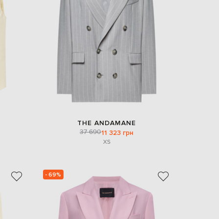
EUR
Slovakia
€
EUR
Slovenia
€
EUR
Spain
€
EUR
Sweden
€
THE ANDAMANE
UAH
Ukraine
37 690
11 323 грн
₴
XS
EUR
Other
€
- 69%