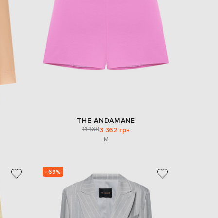
Italy
€
EUR
Latvia
€
EUR
Lithuania
€
EUR
Luxembourg
€
EUR
Netherlands
THE ANDAMANE
€
11 168
3 362 грн
M
PLN
Poland
zł
EUR
- 69%
Portugal
€
EUR
Romania
€