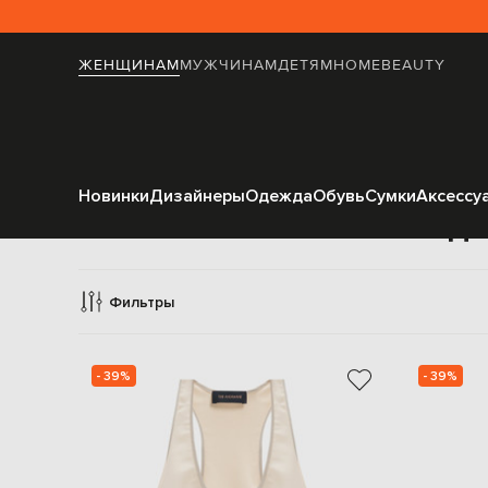
ЖЕНЩИНАМ
МУЖЧИНАМ
ДЕТЯМ
HOME
BEAUTY
Новинки
Дизайнеры
Одежда
Обувь
Сумки
Аксессу
Оде
Фильтры
- 39%
- 39%