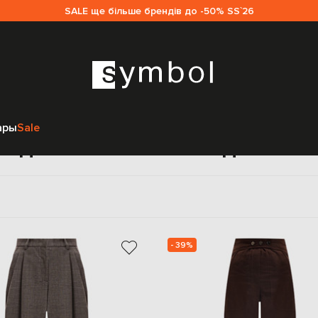
SALE ще більше брендів до -50% SS`26
Главная
Sale женщинам
The Andamane
Одежда
ары
Sale
жда The Andamane для же
- 39%