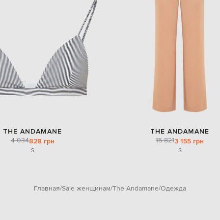
THE ANDAMANE
THE ANDAMANE
4 034
15 821
828 грн
3 155 грн
S
S
Главная
Sale женщинам
The Andamane
Одежда