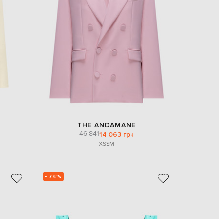
THE ANDAMANE
46 841
14 063 грн
XS
S
M
- 74%