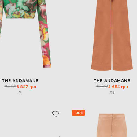
THE ANDAMANE
THE ANDAMANE
15 201
18 612
3 827 грн
4 654 грн
M
XS
- 80%