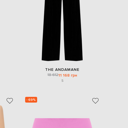
EUR
Denmark
€
EUR
Estonia
€
EUR
Finland
€
EUR
France
€
THE ANDAMANE
18 612
11 168 грн
EUR
Germany
S
€
EUR
Greece
€
- 69%
EUR
Hungary
€
EUR