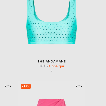
THE ANDAMANE
18 612
4 654 грн
L
- 79%