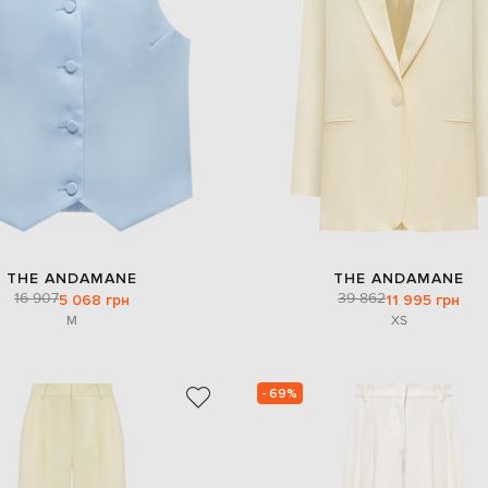
THE ANDAMANE
THE ANDAMANE
16 907
39 862
5 068 грн
11 995 грн
M
XS
- 69%