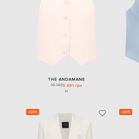
THE ANDAMANE
18 148
5 481 грн
M
- 69%
- 69%