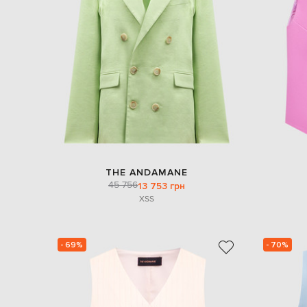
THE ANDAMANE
45 756
13 753 грн
XS
S
- 69%
- 70%