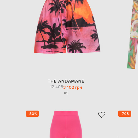
THE ANDAMANE
12 408
3 102 грн
XS
- 80%
- 79%