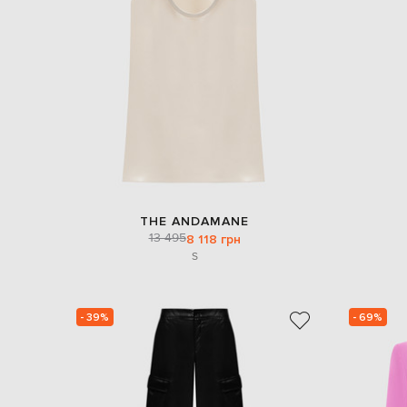
THE ANDAMANE
13 495
8 118 грн
S
- 39%
- 69%