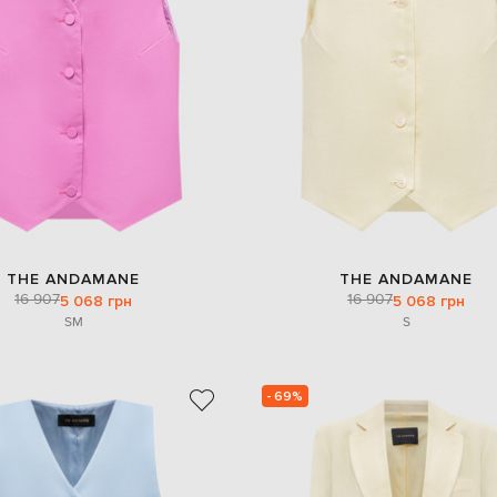
THE ANDAMANE
THE ANDAMANE
16 907
16 907
5 068 грн
5 068 грн
S
M
S
- 69%