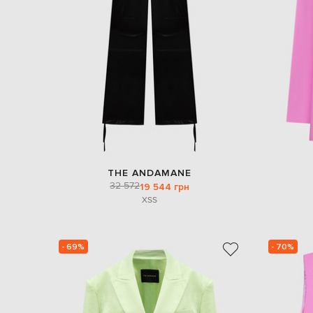
THE ANDAMANE
32 572
19 544 грн
XS
S
- 69%
- 70%