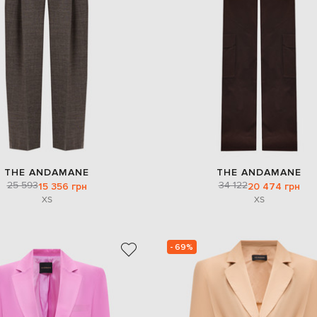
THE ANDAMANE
THE ANDAMANE
25 593
34 122
15 356 грн
20 474 грн
XS
XS
- 69%