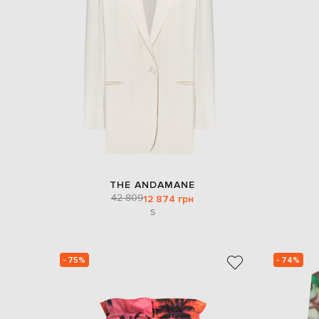
THE ANDAMANE
42 809
12 874 грн
S
- 75%
- 74%