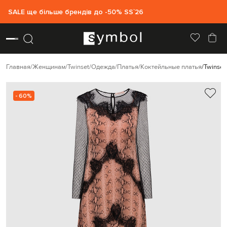
SALE ще більше брендів до -50% SS`26
Главная
Женщинам
Twinset
Одежда
Платья
Коктейльные платья
Twinset
- 60%