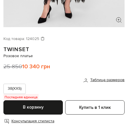
ИЩЕТЕ НОВЫЙ ОБРАЗ?
Давайте подберем что-то еще
Код товара:
124025
TWINSET
Похожие товары
Розовое платье
25 850
10 340 грн
Таблица размеров
38(XXS)
Последняя единица
В корзину
Купить в 1 клик
Консультация стилиста