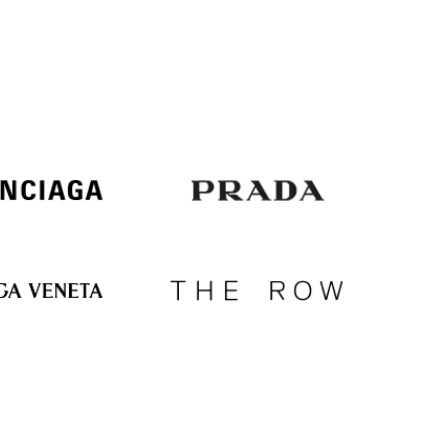
Italy
€
EUR
Latvia
€
EUR
Lithuania
€
EUR
Luxembourg
€
EUR
Netherlands
€
PLN
Poland
zł
EUR
Portugal
€
EUR
Romania
€