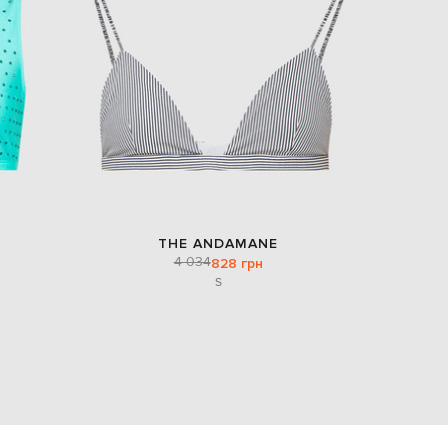
EUR
Denmark
€
EUR
Estonia
€
EUR
Finland
€
EUR
France
€
THE ANDAMANE
4 034
828 грн
EUR
Germany
S
€
EUR
Greece
€
EUR
Hungary
€
EUR