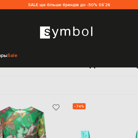
SALE ще більше брендів до -50% SS`26
Главная
Sale женщинам
The Andamane
Одежда
Топы
ары
Sale
пы The Andamane для жен
- 74%