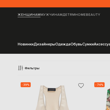
ЖЕНЩИНАМ
МУЖЧИНАМ
ДЕТЯМ
HOME
BEAUTY
Новинки
Дизайнеры
Одежда
Обувь
Сумки
Аксессу
То
Фильтры
- 39%
- 74%