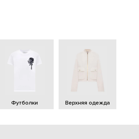
EUR
Slovakia
€
EUR
Slovenia
€
EUR
Spain
€
EUR
Sweden
€
UAH
Ukraine
₴
EUR
Other
Футболки
Верхняя одежда
€