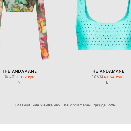
THE ANDAMANE
THE ANDAMANE
15 201
18 612
3 827 грн
4 654 грн
M
L
Главная
Sale женщинам
The Andamane
Одежда
Топы