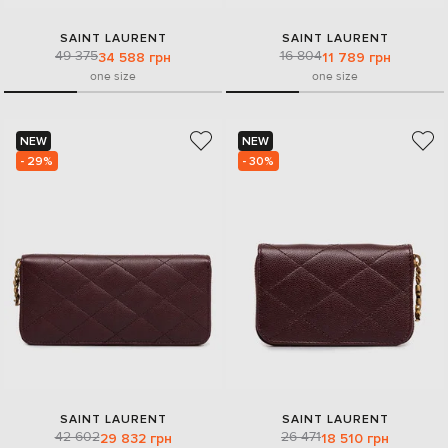
SAINT LAURENT
SAINT LAURENT
49 375
16 804
34 588 грн
11 789 грн
one size
one size
NEW
NEW
- 29%
- 30%
SAINT LAURENT
SAINT LAURENT
42 602
26 471
29 832 грн
18 510 грн