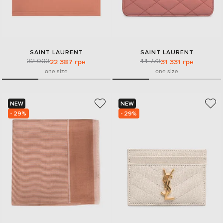
SAINT LAURENT
SAINT LAURENT
32 003
44 773
22 387 грн
31 331 грн
one size
one size
NEW
NEW
- 29%
- 29%