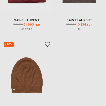
SAINT LAURENT
SAINT LAURENT
30 918
16 907
21 663 грн
10 134 грн
one size
M
- 40%