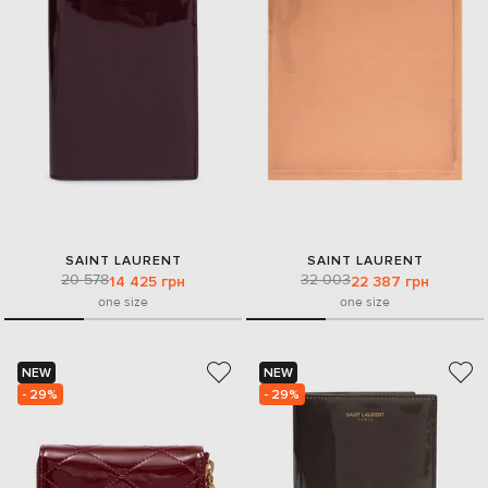
SAINT LAURENT
SAINT LAURENT
20 578
32 003
14 425 грн
22 387 грн
one size
one size
NEW
NEW
- 29%
- 29%