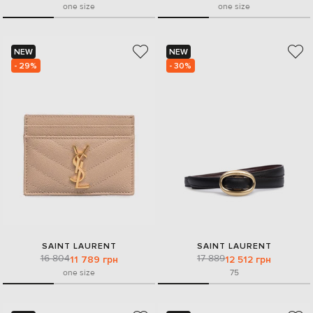
one size
one size
NEW
NEW
- 29%
- 30%
SAINT LAURENT
SAINT LAURENT
16 804
17 889
11 789 грн
12 512 грн
one size
75