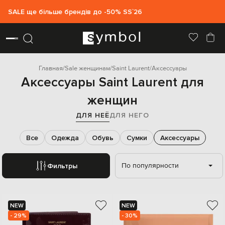
SALE ще більше брендів до -50% SS`26
Главная
Sale женщинам
Saint Laurent
Аксессуары
Аксессуары Saint Laurent для
женщин
ДЛЯ НЕЁ
ДЛЯ НЕГО
Все
Одежда
Обувь
Сумки
Аксессуары
По популярности
Фильтры
NEW
NEW
- 29%
- 30%