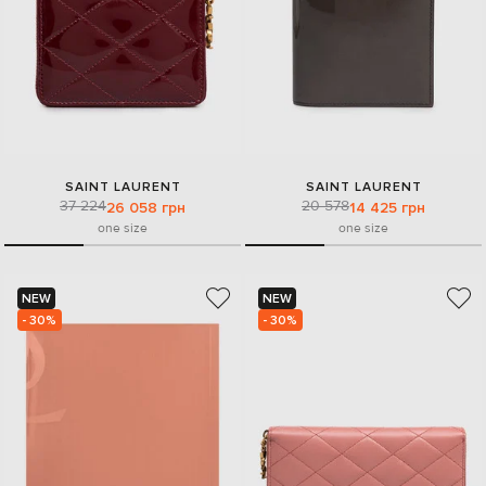
SAINT LAURENT
SAINT LAURENT
37 224
20 578
26 058 грн
14 425 грн
one size
one size
NEW
NEW
- 30%
- 30%