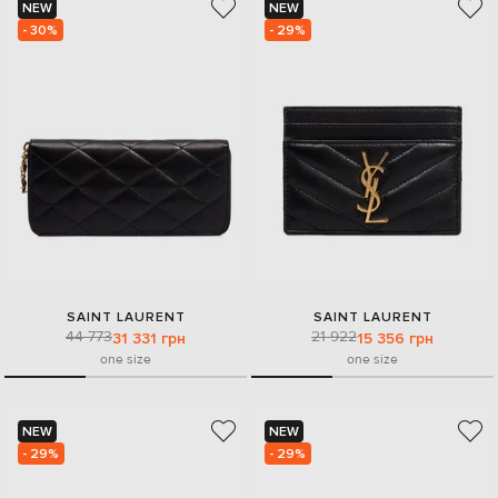
NEW
NEW
- 30%
- 29%
SAINT LAURENT
SAINT LAURENT
44 773
21 922
31 331 грн
15 356 грн
one size
one size
NEW
NEW
- 29%
- 29%