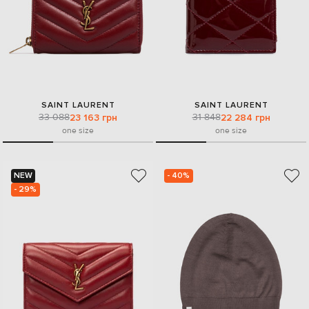
SAINT LAURENT
SAINT LAURENT
33 088
31 848
23 163 грн
22 284 грн
one size
one size
NEW
- 40%
- 29%