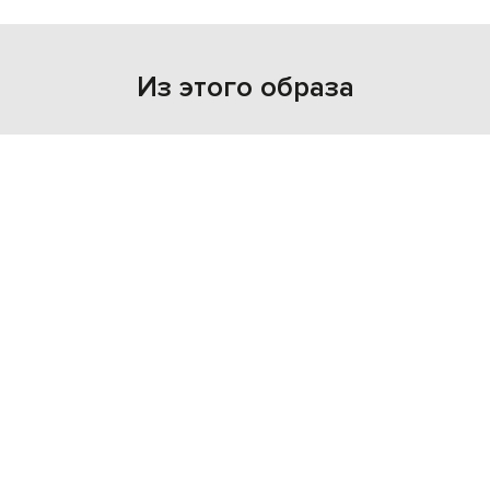
Из этого образа
NEW
NEW
- 30%
SAINT LAURENT
SAINT LAURENT
114 206
55 889 грн
79 929 грн
S
M
S
M