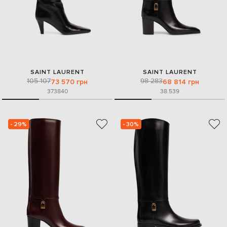
SAINT LAURENT
SAINT LAURENT
105 107
98 283
73 570 грн
68 814 грн
37
38
40
38.5
39
- 29%
- 30%