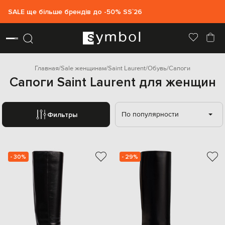
SALE ще більше брендів до -50% SS`26
Главная
Sale женщинам
Saint Laurent
Обувь
Сапоги
Сапоги Saint Laurent для женщин
По популярности
Фильтры
- 30%
- 29%