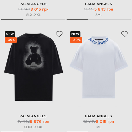
PALM ANGELS
PALM ANGELS
13 340
9 772
8 015 грн
5 843 грн
S
L
XL
XXL
S
M
L
NEW
NEW
- 39%
- 39%
PALM ANGELS
PALM ANGELS
16 442
13 340
9 876 грн
8 015 грн
XL
XXL
XXXL
M
L