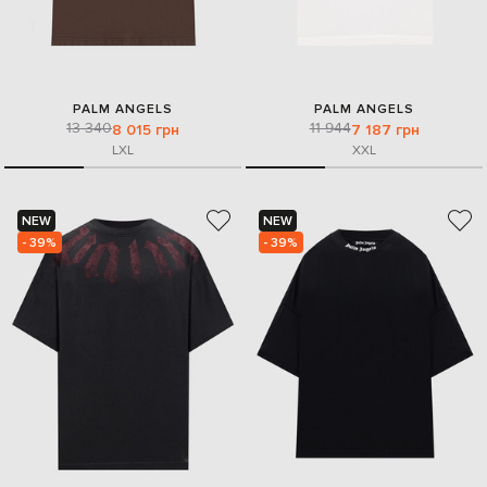
PALM ANGELS
PALM ANGELS
13 340
11 944
8 015 грн
7 187 грн
L
XL
XXL
NEW
NEW
- 39%
- 39%