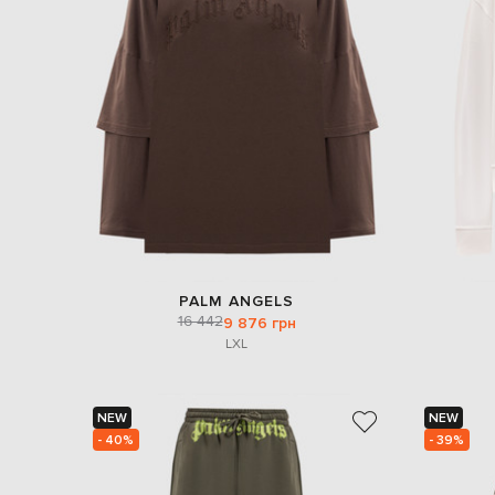
PALM ANGELS
16 442
9 876 грн
L
XL
NEW
NEW
- 40%
- 39%