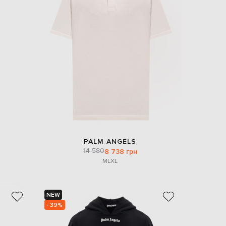
EUR
Slovakia
€
EUR
Slovenia
€
EUR
Spain
€
EUR
Sweden
€
UAH
Ukraine
₴
PALM ANGELS
14 580
8 738 грн
EUR
M
L
XL
Other
€
NEW
- 39%