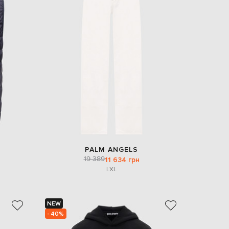
PALM ANGELS
19 389
11 634 грн
L
XL
NEW
- 40%