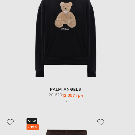
PALM ANGELS
20 629
12 357 грн
S
NEW
- 39%