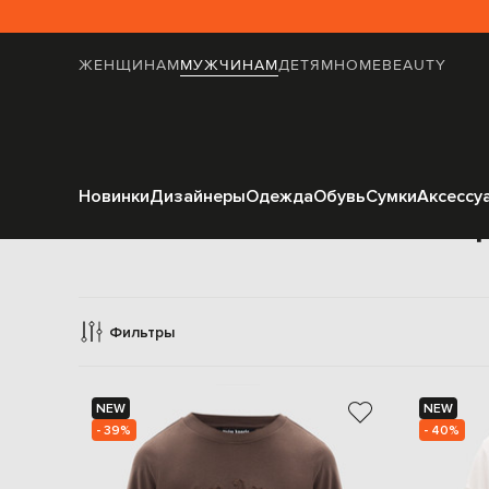
ЖЕНЩИНАМ
МУЖЧИНАМ
ДЕТЯМ
HOME
BEAUTY
Новинки
Дизайнеры
Одежда
Обувь
Сумки
Аксессу
Од
Фильтры
NEW
NEW
- 39%
- 40%