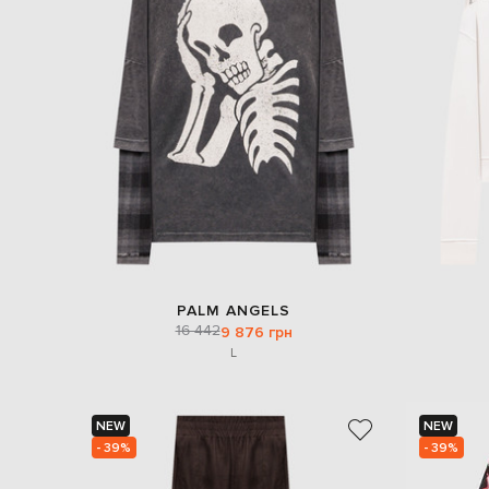
PALM ANGELS
16 442
9 876 грн
L
NEW
NEW
- 39%
- 39%