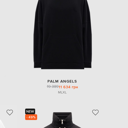
PALM ANGELS
19 389
11 634 грн
M
L
XL
NEW
- 49%