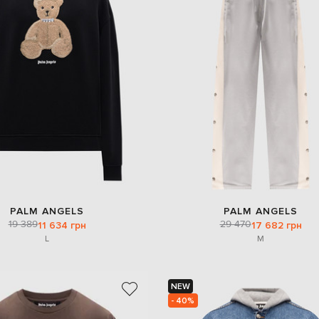
PALM ANGELS
PALM ANGELS
19 389
29 470
11 634 грн
17 682 грн
L
M
NEW
- 40%