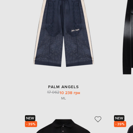
PALM ANGELS
17 062
10 238 грн
M
L
NEW
NEW
- 39%
- 39%