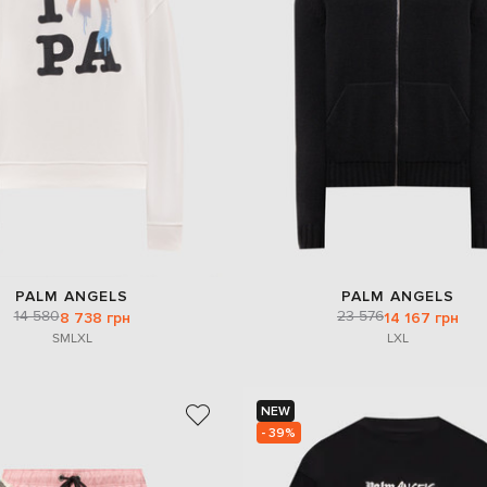
PALM ANGELS
PALM ANGELS
14 580
23 576
8 738 грн
14 167 грн
S
M
L
XL
L
XL
NEW
- 39%