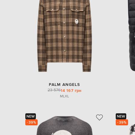
PALM ANGELS
23 576
14 167 грн
M
L
XL
NEW
NEW
- 39%
- 39%