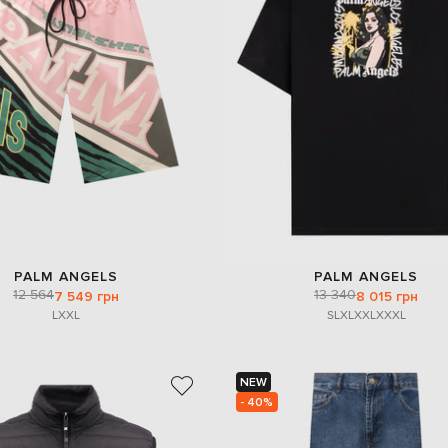
PALM ANGELS
PALM ANGELS
12 564
13 340
7 549 грн
8 015 грн
L
XXL
S
L
XL
XXL
XXXL
NEW
- 40%