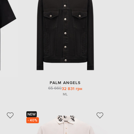
Italy
€
EUR
Latvia
€
EUR
Lithuania
€
EUR
Luxembourg
€
EUR
Netherlands
€
PALM ANGELS
PLN
65 660
32 831 грн
Poland
zł
M
L
EUR
Portugal
€
NEW
- 40%
EUR
Romania
€