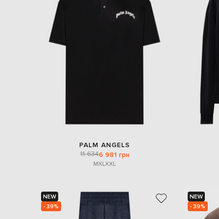
PALM ANGELS
11 634
6 981 грн
M
XL
XXL
NEW
NEW
- 39%
- 39%