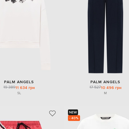
PALM ANGELS
PALM ANGELS
19 389
17 527
11 634 грн
10 496 грн
S
L
M
NEW
- 40%