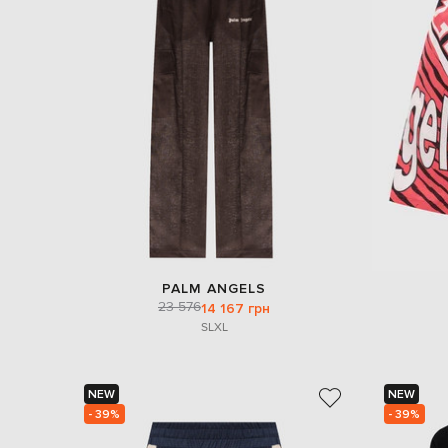
PALM ANGELS
23 576
14 167 грн
S
L
XL
NEW
NEW
- 39%
- 39%