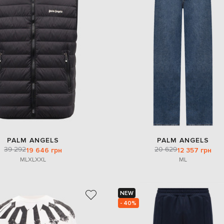
PALM ANGELS
PALM ANGELS
39 292
20 629
19 646 грн
12 357 грн
M
L
XL
XXL
M
L
NEW
- 40%