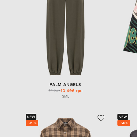
PALM ANGELS
17 527
10 496 грн
S
M
L
NEW
NEW
- 39%
- 50%