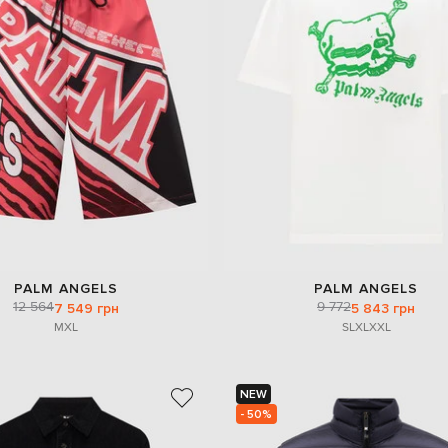
PALM ANGELS
PALM ANGELS
12 564
9 772
7 549 грн
5 843 грн
M
XL
S
L
XL
XXL
NEW
- 50%