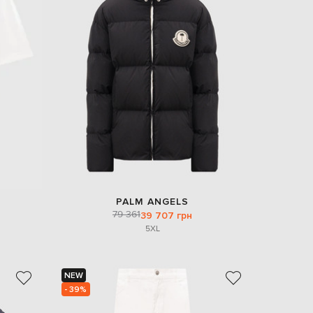
PALM ANGELS
79 361
39 707 грн
5XL
NEW
- 39%