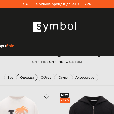
SALE ще більше брендів до -50% SS`26
Главная
Sale мужчинам
Palm Angels
Одежда
ары
Sale
ежда Palm Angels для муж
ДЛЯ НЕЁ
ДЛЯ НЕГО
ДЕТЯМ
Все
Одежда
Обувь
Сумки
Аксессуары
NEW
- 39%