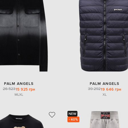
PALM ANGELS
PALM ANGELS
26 523
39 292
15 925 грн
19 646 грн
M
L
XL
XL
NEW
- 40%