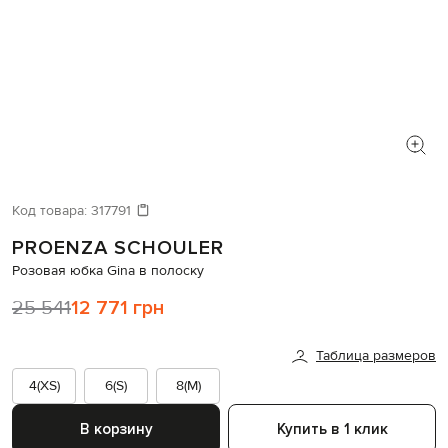
Код товара:
317791
PROENZA SCHOULER
Розовая юбка Gina в полоску
25 541
12 771 грн
Таблица размеров
4(XS)
6(S)
8(M)
В корзину
Купить в 1 клик