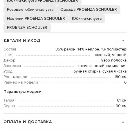
Юбки-а-силуэта PROENZA SCHOULER
Розовые юбки-а-силуэта
Одежда PROENZA SCHOULER
Новинки PROENZA SCHOULER
Юбки-а-силуэта
PROENZA SCHOULER
ДЕТАЛИ И УХОД
Состав
85% район, 14% нейлон, 1% полиэстер
Цвет
розовый, черный
Декор
узор полоска
Застежка
крючок, потайная молния
Уход
ручная стирка, сухая чистка
Рост модели
180 см
Размер на модели
6
Параметры модели
Талия:
61 см
Бедра:
90 см
ОПЛАТА И ДОСТАВКА