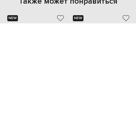
Также может понравиться
NEW
NEW
DOLCE&GABBANA
VALENTINO
81 273 грн
76 259 грн
one size
one size