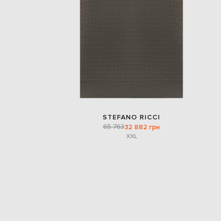
STEFANO RICCI
65 763
32 882 грн
XXL