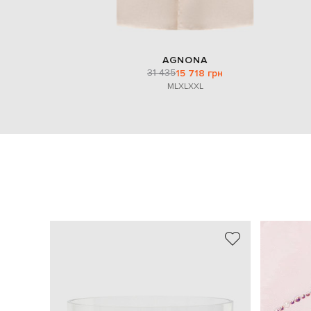
AGNONA
31 435
15 718 грн
M
L
XL
XXL