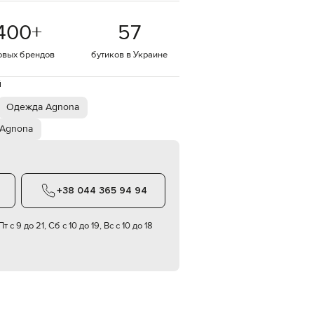
EUR
400
+
57
Denmark
€
овых брендов
бутиков в Украине
EUR
Estonia
€
й
EUR
Одежда Agnona
Finland
€
Agnona
EUR
France
€
EUR
+38 044 365 94 94
Germany
€
т с 9 до 21, Сб с 10 до 19, Вс с 10 до 18
EUR
Greece
€
EUR
Hungary
€
EUR