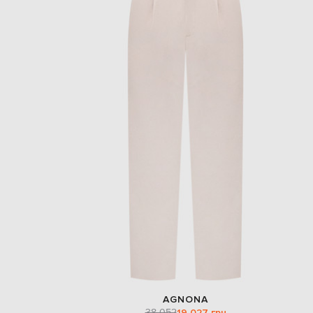
AGNONA
38 052
19 027 грн