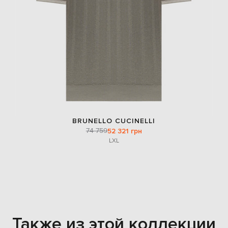
BRUNELLO CUCINELLI
74 759
52 321 грн
L
XL
Также из этой коллекции