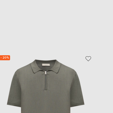
- 20%
NEW
- 49%