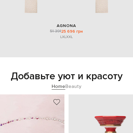
AGNONA
51 391
25 696 грн
L
XL
XXL
Добавьте уют и красоту
Home
Beauty