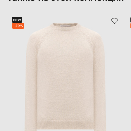
NEW
- 49%