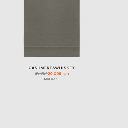
CASHMERE&WHISKEY
25 024
20 009 грн
M
XL
XXXL