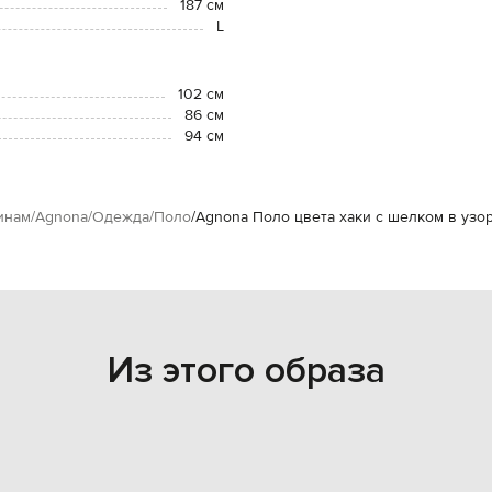
187 см
L
102 см
86 см
94 см
инам
Agnona
Одежда
Поло
Agnona Поло цвета хаки с шелком в узо
Из этого образа