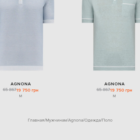
AGNONA
AGNONA
65 867
65 867
19 750 грн
19 750 грн
M
M
Главная
Мужчинам
Agnona
Одежда
Поло