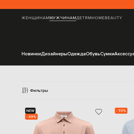
ЖЕНЩИНАМ
МУЖЧИНАМ
ДЕТЯМ
HOME
BEAUTY
Новинки
Дизайнеры
Одежда
Обувь
Сумки
Аксессу
Фильтры
NEW
- 70%
- 49%