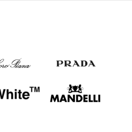
Italy
€
EUR
Latvia
€
EUR
Lithuania
€
EUR
Luxembourg
€
EUR
Netherlands
€
PLN
Poland
zł
EUR
Portugal
€
EUR
Romania
€