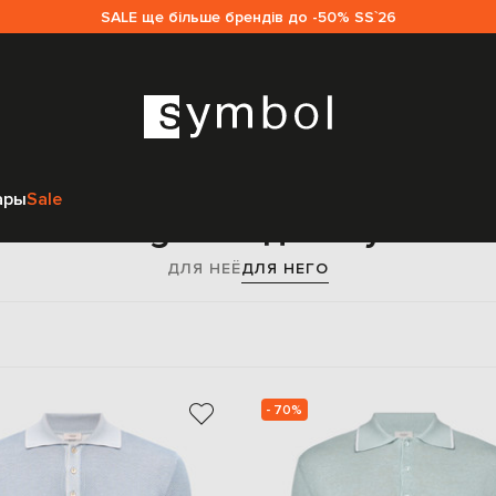
SALE ще більше брендів до -50% SS`26
Главная
Мужчинам
Agnona
Одежда
Поло
ары
Sale
Поло Agnona для мужчин
ДЛЯ НЕЁ
ДЛЯ НЕГО
- 70%