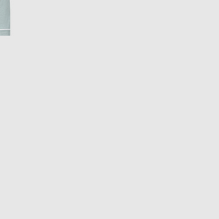
EUR
Denmark
€
EUR
Estonia
€
EUR
Finland
€
EUR
France
€
EUR
Germany
€
EUR
Greece
€
EUR
Hungary
€
EUR