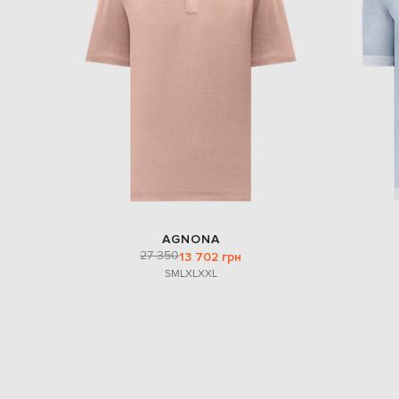
AGNONA
27 350
13 702 грн
S
M
L
XL
XXL