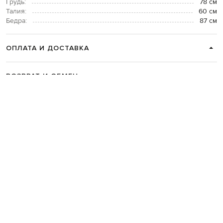
Грудь:
78 см
Талия:
60 см
Бедра:
87 см
ОПЛАТА И ДОСТАВКА
ВОЗВРАТ И ОБМЕН
СВЯЗАТЬСЯ С НАМИ
Telegram
+38 044 365 94 94
График работы колцентра:
Пн-Пт с 9 до 21, Сб с 10 до 19, Вс с 10
до 18
Код товара:
324247