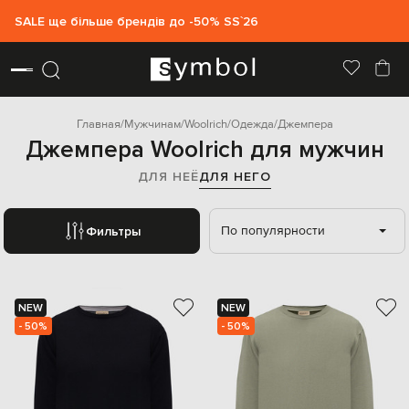
SALE ще більше брендів до -50% SS`26
Главная
Мужчинам
Woolrich
Одежда
Джемпера
Джемпера Woolrich для мужчин
ДЛЯ НЕЁ
ДЛЯ НЕГО
По популярности
Фильтры
NEW
NEW
- 50%
- 50%