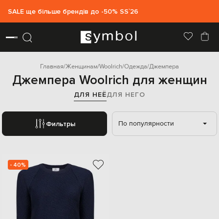
SALE ще більше брендів до -50% SS`26
Главная
Женщинам
Woolrich
Одежда
Джемпера
Джемпера Woolrich для женщин
ДЛЯ НЕЁ
ДЛЯ НЕГО
По популярности
Фильтры
- 40%