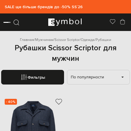
SALE ще більше брендів до -50% SS`26
Главная
Мужчинам
Scissor Scriptor
Одежда
Рубашки
Рубашки Scissor Scriptor для
мужчин
По популярности
Фильтры
- 40%